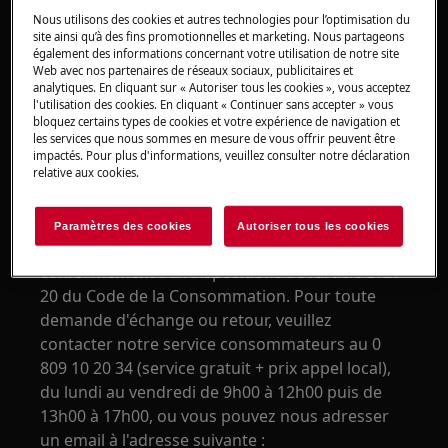
à la couleur du produit commandé, comment
Nous utilisons des cookies et autres technologies pour l’optimisation du
faire pour changer mon produit ?
site ainsi qu’à des fins promotionnelles et marketing. Nous partageons
également des informations concernant votre utilisation de notre site
Web avec nos partenaires de réseaux sociaux, publicitaires et
Solution
analytiques. En cliquant sur « Autoriser tous les cookies », vous acceptez
l'utilisation des cookies. En cliquant « Continuer sans accepter » vous
bloquez certains types de cookies et votre expérience de navigation et
Si vous constatez au moment de la livraison que
les services que nous sommes en mesure de vous offrir peuvent être
le produit livré ne correspond pas à votre
impactés. Pour plus d'informations, veuillez consulter notre déclaration
relative aux cookies.
commande, ou que la couleur n'est celle choisie
lors du passage de votre commande, vous
pouvez retourner, le produit, sous les 14 jours, à
Paramètres des cookies
Autoriser tous les cookies
compter de la réception de votre commande,
conformément aux dispositions de l’article L120-
20 du Code de la Consommation. Pour toute
demande d'échange ou retour, veuillez
contacter notre service consommateurs au 0
809 10 20 34 (service gratuit + prix appel local),
du lundi au vendredi de 9h00 à 12h00 puis de
13h00 à 17h00, ou vous pouvez nous adresser
un email à l'adresse suivante :