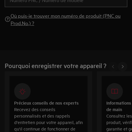
Où puis-je trouver mon numéro de produit (PNC ou
Prod.No.) ?
Pourquoi enregistrer votre appareil ?
Précieux conseils de nos experts
Informations 
de main
Recevez des conseils
personnalisés et des rappels
Consultez les
d'entretien pour votre appareil, afin
produit, vérif
qu'il continue de fonctionner de
garantie et g