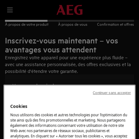
À propos de votre produit
À propos de vous
Confirmation et offres
Inscrivez-vous maintenant – vos
avantages vous attendent
Enregistrez votre appareil pour une expérience plus fluide –
avec une assistance personnalisée, des offres exclusives et la
possibilité d'étendre votre garantie.
Vous aurez besoin de :
Continuer sans accepter
Accès à la plaque signalétique de l'appareil
Cookies
Date de livraison de l'appareil
Nous utilisons des cookies et autres technologies pour l’optimisation du
3 minutes de votre temps
site ainsi qu’à des fins promotionnelles et marketing. Nous partageons
également des informations concernant votre utilisation de notre site
Trouvez votre produit
Web avec nos partenaires de réseaux sociaux, publicitaires et
analytiques. En cliquant sur « Autoriser tous les cookies », vous acceptez