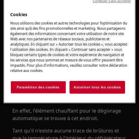
Pourquoi les coins et les côtés avant de
Continuer sans accepter
mon réfrigérateur / réfrigérateur-
Cookies
congélateur sont-ils chauds ?
Nous utilisons des cookies et autres technologies pour l’optimisation du
S'applique à :
site ainsi qu’à des fins promotionnelles et marketing. Nous partageons
également des informations concernant votre utilisation de notre site
Web avec nos partenaires de réseaux sociaux, publicitaires et
Réfrigérateurs-congélateurs
analytiques. En cliquant sur « Autoriser tous les cookies », vous acceptez
Réfrigérateurs
l'utilisation des cookies. En cliquant « Continuer sans accepter » vous
bloquez certains types de cookies et votre expérience de navigation et
Solution :
les services que nous sommes en mesure de vous offrir peuvent être
impactés. Pour plus d'informations, veuillez consulter notre déclaration
1. Votre appareil fonctionne normalement
relative aux cookies.
Il est normal que la paroi arrière ou que les
Paramètres des cookies
Autoriser tous les cookies
parois latérales chauffent autour du circuit de
froid.
En effet, l'élément chauffant pour le dégivrage
automatique se trouve à cet endroit.
Tant qu'il n'existe aucune trace de brûlures et
que la température à l'intérieur du réfrigérateur