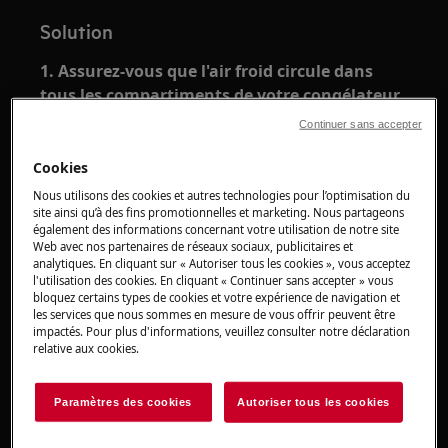
Solution
1. Assurez-vous que l'air froid circule dans
tous les compartiments de votre congélateur.
Continuer sans accepter
Si la ventilation est bloquée, l'air froid ne
circulera pas dans le congélateur.
Cookies
Nous utilisons des cookies et autres technologies pour l’optimisation du
Laissez autant d’espace que possible entre les
site ainsi qu’à des fins promotionnelles et marketing. Nous partageons
éléments pour permettre à l’air froid de circuler
également des informations concernant votre utilisation de notre site
dans toutes les parties du congélateur.
Web avec nos partenaires de réseaux sociaux, publicitaires et
analytiques. En cliquant sur « Autoriser tous les cookies », vous acceptez
l'utilisation des cookies. En cliquant « Continuer sans accepter » vous
2. Vérifiez que les portes se ferment
bloquez certains types de cookies et votre expérience de navigation et
correctement.
les services que nous sommes en mesure de vous offrir peuvent être
impactés. Pour plus d'informations, veuillez consulter notre déclaration
De la glace se forme au bas du compartiment
relative aux cookies.
du congélateur lorsque l’air froid du
congélateur se combine à l’air chaud et humide
Paramètres des cookies
Autoriser tous les cookies
de l’extérieur.