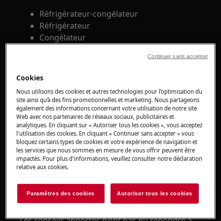
Réfrigérateur-congélateur
Réfrigérateur
Congélateur
Continuer sans accepter
Solution
Cookies
1. Faites appel à un service après-vente agréé
Nous utilisons des cookies et autres technologies pour l’optimisation du
site ainsi qu’à des fins promotionnelles et marketing. Nous partageons
Un « 0 » ou un carré qui clignote à l'écran
également des informations concernant votre utilisation de notre site
indique un problème avec le capteur de
Web avec nos partenaires de réseaux sociaux, publicitaires et
température.
analytiques. En cliquant sur « Autoriser tous les cookies », vous acceptez
l'utilisation des cookies. En cliquant « Continuer sans accepter » vous
bloquez certains types de cookies et votre expérience de navigation et
Nous vous conseillons de demander
les services que nous sommes en mesure de vous offrir peuvent être
l'intervention d'un technicien SAV.
impactés. Pour plus d'informations, veuillez consulter notre déclaration
relative aux cookies.
On vous accompagne du diagnostic à la
réparation. Faites appel à notre service
Paramètres des cookies
Autoriser tous les cookies
consommateurs.
Les conseils apportés n’ont pas pu répondre à