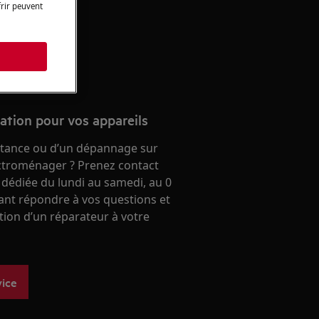
 aeg.
frir peuvent
 en ligne
s
ration pour vos appareils
stance ou d’un dépannage sur
ectroménager ? Prenez contact
 dédiée du lundi au samedi, au 0
ant répondre à vos questions et
ntion d’un réparateur à votre
vice