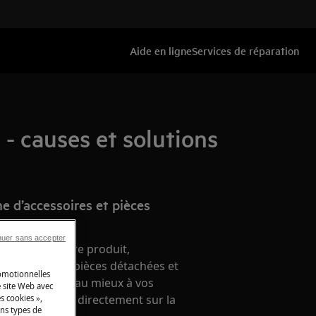
Aide en ligne
Services de réparation
- causes et solutions
e d’accessoires et pièces
nuer sans accepter
nement de votre produit,
 accessoires, pièces détachées et
romotionnelles
ien, répondant au mieux à vos
 site Web avec
ien. A acheter directement sur la
s cookies »,
ins types de