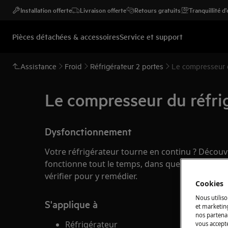
Installation offerte
Livraison offerte
Retours gratuits
Tranquillité d
Pièces détachées & accessoires
Service et support
Assistance
Froid
Réfrigérateur 2 portes
Le compresseur d
Le compresseur du réfrig
Dysfonctionnement
Votre réfrigérateur tourne en continu ? Décou
fonctionne tout le temps, dans quels cas c’est
vérifier pour y remédier.
Cookies
Nous utiliso
S'applique à
et marketin
nos partenai
Réfrigérateur
vous accepte