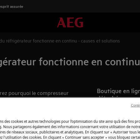
'esprit assurée
u réfrigérateur fonctionne en continu - causes et solutions
érateur fonctionne en continu 
Boutique en lign
vrez pourquoi le compresseur
détachées
 normal et ce que vous pouvez
Conti
Pour profiter plei
découvrez tous les
ns des cookies et autres technologies pour l’optimisation du site ainsi qu’à des fins p
produits d’entret
g. Nous partageons également des informations concernant votre utilisation de notre
besoins, du quotid
res de réseaux sociaux, publicitaires et analytiques. En cliquant sur « Autoriser tous le
z l'utilisation des cookies. En cliquant « Continuer sans accepter » vous bloquez certa