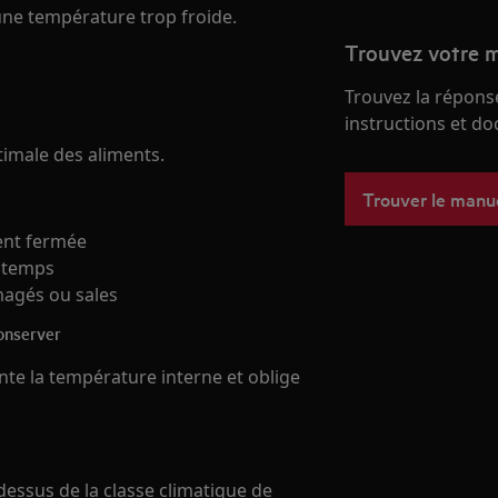
 une température trop froide.
Trouvez votre m
Trouvez la réponse
instructions et d
imale des aliments.
Trouver le manu
ent fermée
ngtemps
magés ou sales
conserver
nte la température interne et oblige
dessus de la classe climatique de