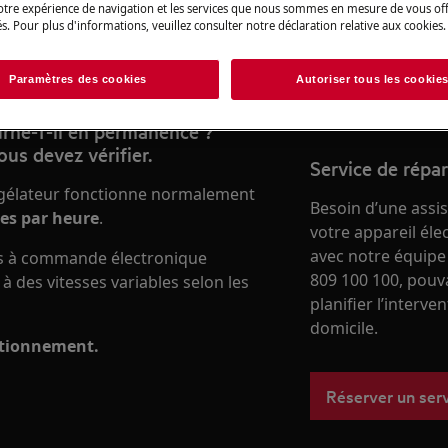
boutique en ligne
votre expérience de navigation et les services que nous sommes en mesure de vous of
s. Pour plus d'informations, veuillez consulter notre déclaration relative aux cookies.
Vers la boutique
Paramètres des cookies
Autoriser tous les cookie
urne-t-il en permanence ?
ous devez vérifier.
Service de répa
ngélateur fonctionne normalement
Besoin d’une assi
es par heure
.
votre appareil él
avec notre équipe
s à commande électronique
809 100 100, pouv
à des vitesses variables selon les
planifier l’interve
domicile.
nctionnement.
Réserver un ser