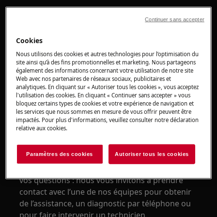
1. Faites appel à un service après-vente agréé.
Continuer sans accepter
Le code erreur F3, F4 ou F5 qui s'affiche indique
Cookies
un problème de capteur de température
Nous utilisons des cookies et autres technologies pour l’optimisation du
défectueux.
site ainsi qu’à des fins promotionnelles et marketing. Nous partageons
également des informations concernant votre utilisation de notre site
Nous vous conseillons de demander
Web avec nos partenaires de réseaux sociaux, publicitaires et
l'intervention d'un technicien SAV.
analytiques. En cliquant sur « Autoriser tous les cookies », vous acceptez
l'utilisation des cookies. En cliquant « Continuer sans accepter » vous
bloquez certains types de cookies et votre expérience de navigation et
Signaler le code d'erreur:
F3
,
F4
ou
F5
les services que nous sommes en mesure de vous offrir peuvent être
impactés. Pour plus d'informations, veuillez consulter notre déclaration
On vous accompagne du diagnostic à la
relative aux cookies.
réparation. Faites appel à notre service
consommateurs.
Paramètres des cookies
Autoriser tous les cookies
Les conseils apportés n’ont pas pu répondre à
vos questions : nous vous invitons à prendre
contact avec l’une de nos équipes pour obtenir
de l’assistance, un diagnostic par téléphone ou
pour faire intervenir un technicien.