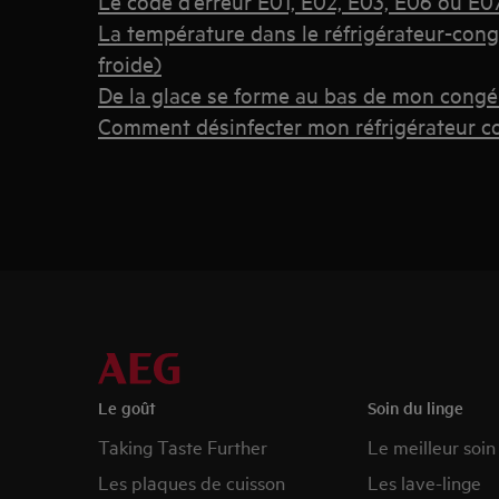
Le code d'erreur E01, E02, E03, E06 ou E07 
La température dans le réfrigérateur-cong
froide)
De la glace se forme au bas de mon congé
Comment désinfecter mon réfrigérateur c
Le goût
Soin du linge
Taking Taste Further
Le meilleur soin
Les plaques de cuisson
Les lave-linge