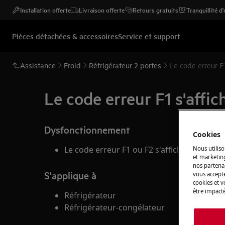
Installation offerte
Livraison offerte
Retours gratuits
Tranquillité d
Pièces détachées & accessoires
Service et support
Assistance
Froid
Réfrigérateur 2 portes
Le code erreur F1
Le code erreur F1 s'affic
Dysfonctionnement
Cookies
Le code erreur F1 ou F2 s'affiche
Nous utiliso
et marketin
nos partenai
S'applique à
vous accepte
cookies et 
être impacté
Réfrigérateur
Réfrigérateur-congélateur