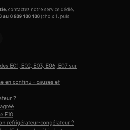
tie
, contactez notre service dédié,
 au 0 809 100 100
(choix 1, puis
odes E01, E02, E03, E06, E07 sur
e en continu - causes et
ateur ?
 agréé
de E10
 réfrigérateur-congélateur ?