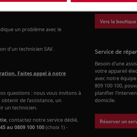
boutique en ligne
Vers la boutique
indique un problème avec le
on d'un technicien SAV.
Service de répa
Besoin d’une assi
votre appareil él
ation. Faites appel à notre
avec notre équipe
809 100 100, pouv
os questions : nous vous invitons à
planifier l’interve
obtenir de l’assistance, un
domicile.
ir un technicien.
tie
, contactez notre service dédié,
Réserver un ser
45 au 0809 100 100
(choix 1) -