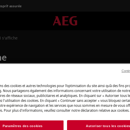
'esprit assurée
 s'affiche
he
Conti
Boutique en lign
ns des cookies et autres technologies pour l’optimisation du site ainsi qu’à des fins p
détachées
g. Nous partageons également des informations concernant votre utilisation de notre
res de réseaux sociaux, publicitaires et analytiques. En cliquant sur « Autoriser tous le
z l'utilisation des cookies. En cliquant « Continuer sans accepter » vous bloquez certa
Pour profiter plei
votre expérience de navigation et les services que nous sommes en mesure de vous of
découvrez tous les
s. Pour plus d'informations, veuillez consulter notre déclaration relative aux cookies.
produits d’entret
besoins, du quotid
Paramètres des cookies
Autoriser tous les cookie