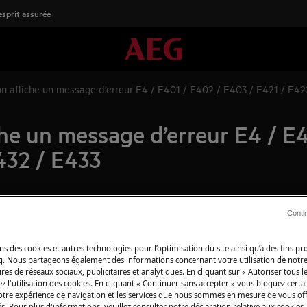
'esprit assurée
on affiche un message d’erreur E4 / E401 / E402 / E403 / E421 / E42
che un message d’erreur E4 / E
432 / E433
Conti
Boutique en lign
es d’erreur suivants : E4 / E401 /
détachées
32 / E433.
ns des cookies et autres technologies pour l’optimisation du site ainsi qu’à des fins p
g. Nous partageons également des informations concernant votre utilisation de notre
Pour profiter plei
res de réseaux sociaux, publicitaires et analytiques. En cliquant sur « Autoriser tous le
découvrez tous les
z l'utilisation des cookies. En cliquant « Continuer sans accepter » vous bloquez certa
votre expérience de navigation et les services que nous sommes en mesure de vous of
produits d’entret
s. Pour plus d'informations, veuillez consulter notre déclaration relative aux cookies.