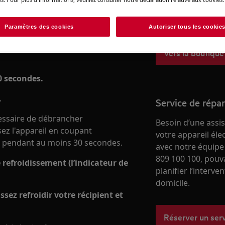
besoins, du quotid
boutique en ligne
Paramètres des cookies
Autoriser tous les cookie
 chauds de la plaque à induction,
Vers la boutique
0 secondes.
.
Service de répa
cessaire de débrancher
Besoin d’une assi
sez l'appareil en coupant
votre appareil él
les pendant au moins 30 secondes.
avec notre équipe
809 100 100, pouv
le refroidissement (l’indicateur de
planifier l’interve
domicile.
ssez refroidir votre récipient et
Réserver un ser