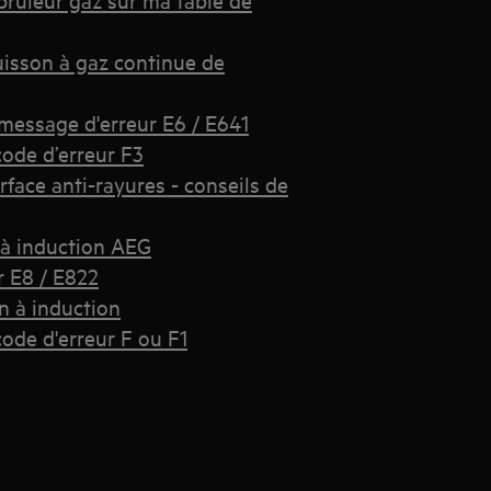
uisson à gaz continue de
 message d'erreur E6 / E641
code d’erreur F3
face anti-rayures - conseils de
 à induction AEG
r E8 / E822
on à induction
code d'erreur F ou F1