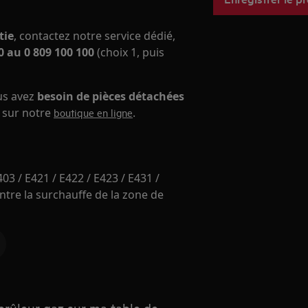
tie
, contactez notre service dédié,
 au 0 809 100 100
(choix 1, puis
ous avez
besoin de pièces détachées
s sur notre
.
boutique en ligne
03 / E421 / E422 / E423 / E431 /
ntre la surchauffe de la zone de
 brûleur gaz sur ma table de