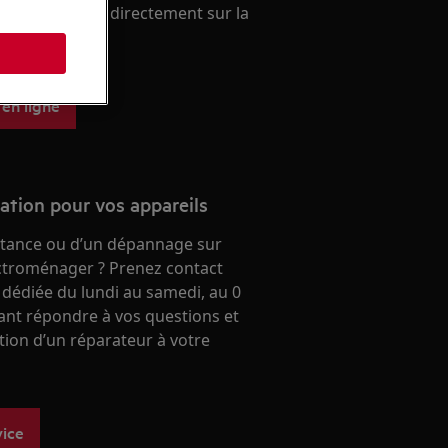
ien. A acheter directement sur la
 aeg.
s
 en ligne
ration pour vos appareils
stance ou d’un dépannage sur
ectroménager ? Prenez contact
 dédiée du lundi au samedi, au 0
ant répondre à vos questions et
ntion d’un réparateur à votre
vice