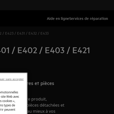
Aide en ligne
Services de réparation
2 / E423 / E431 / E432 / E433
401 / E402 / E403 / E421
nuer sans accepter
e d’accessoires et pièces
romotionnelles
 site Web avec
nement de votre produit,
s cookies »,
 accessoires, pièces détachées et
ins types de
frir peuvent
ien, répondant au mieux à vos