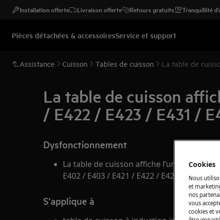
Installation offerte
Livraison offerte
Retours gratuits
Tranquillité d
Pièces détachées & accessoires
Service et support
Assistance
Cuisson
Tables de cuisson
La table de cuiss
La table de cuisson affi
/ E422 / E423 / E431 / E
Dysfonctionnement
La table de cuisson affiche l’un des messag
Cookies
E402 / E403 / E421 / E422 / E423 / E431 / E4
Nous utiliso
et marketin
nos partenai
S'applique à
vous accepte
cookies et 
être impacté