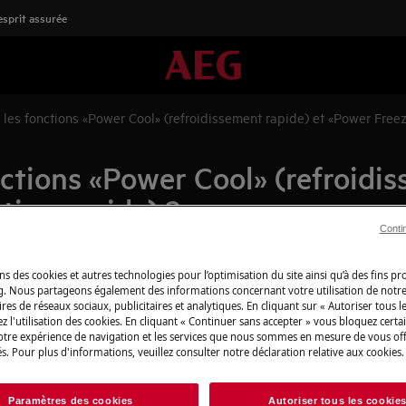
'esprit assurée
 les fonctions «Power Cool» (refroidissement rapide) et «Power Freez
ctions «Power Cool» (refroidis
tion rapide) ?
Conti
ns des cookies et autres technologies pour l’optimisation du site ainsi qu’à des fins p
g. Nous partageons également des informations concernant votre utilisation de notre
Boutique en lign
» ou "Coolmatic" (refroidissement
res de réseaux sociaux, publicitaires et analytiques. En cliquant sur « Autoriser tous le
détachées
z l'utilisation des cookies. En cliquant « Continuer sans accepter » vous bloquez certa
votre expérience de navigation et les services que nous sommes en mesure de vous of
e» ou "Frostmatic" (congélation
Pour profiter plei
s. Pour plus d'informations, veuillez consulter notre déclaration relative aux cookies.
découvrez tous les
produits d’entret
Paramètres des cookies
Autoriser tous les cookie