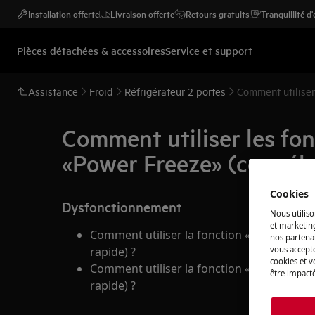
Installation offerte
Livraison offerte
Retours gratuits
Tranquillité d
Pièces détachées & accessoires
Service et support
Assistance
Froid
Réfrigérateur 2 portes
Comment utiliser
Comment utiliser les fon
«Power Freeze» (congéla
Cookies
Dysfonctionnement
Nous utiliso
et marketin
Comment utiliser la fonction «Power Cool
nos partenai
vous accepte
rapide) ?
cookies et 
Comment utiliser la fonction «Power Freez
être impacté
rapide) ?