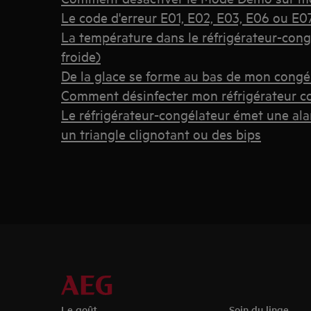
Le code d'erreur E01, E02, E03, E06 ou E07 
La température dans le réfrigérateur-cong
froide)
De la glace se forme au bas de mon congé
Comment désinfecter mon réfrigérateur c
Le réfrigérateur-congélateur émet une al
un triangle clignotant ou des bips
Le goût
Soin du linge