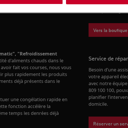
besoins, du quotid
boutique en ligne
Vers la boutique
lmatic", "Refroidissement
Service de répa
ité d'aliments chauds dans le
avoir fait vos courses, nous vous
Besoin d’une assi
dir plus rapidement les produits
votre appareil él
iments déjà présents dans le
avec notre équipe
809 100 100, pouv
planifier l’interve
ctuer une congélation rapide en
domicile.
te fonction accélère la
même temps les denrées déjà
Réserver un ser