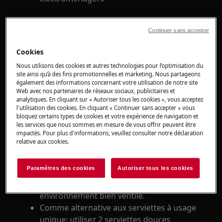
S'applique à
Continuer sans accepter
réfrigérateurs-congélateurs
Cookies
réfrigérateurs
Nous utilisons des cookies et autres technologies pour l’optimisation du
congélateurs
site ainsi qu’à des fins promotionnelles et marketing. Nous partageons
autres appareils électroménagers
également des informations concernant votre utilisation de notre site
Web avec nos partenaires de réseaux sociaux, publicitaires et
analytiques. En cliquant sur « Autoriser tous les cookies », vous acceptez
Solution
l'utilisation des cookies. En cliquant « Continuer sans accepter » vous
bloquez certains types de cookies et votre expérience de navigation et
Essuyez de temps en temps la surface
les services que nous sommes en mesure de vous offrir peuvent être
impactés. Pour plus d'informations, veuillez consulter notre déclaration
externe de votre appareil avec une
relative aux cookies.
serviette DOUCE A USAGE UNIQUE
imbibée d'une
solution d'éthanol
(70%).
Paramètres des cookies
Autoriser tous les cookies
Évitez les désinfectants à base de chlore.
Utilisez-la uniquement dans un
environnement bien ventilé.
Comme alternative aux serviettes à usage
unique: utilisez 2 serviettes douces