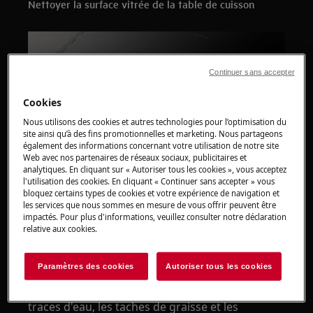
Nettoyer la surface vitrée de la table de cuisson
Continuer sans accepter
Cookies
Nous utilisons des cookies et autres technologies pour l’optimisation du
site ainsi qu’à des fins promotionnelles et marketing. Nous partageons
également des informations concernant votre utilisation de notre site
1. Différents types de salissures :
Web avec nos partenaires de réseaux sociaux, publicitaires et
analytiques. En cliquant sur « Autoriser tous les cookies », vous acceptez
Retirez immédiatement : le plastique fondu, le
l'utilisation des cookies. En cliquant « Continuer sans accepter » vous
film plastique, le sel, le sucre et les aliments
bloquez certains types de cookies et votre expérience de navigation et
les services que nous sommes en mesure de vous offrir peuvent être
contenant du sucre, sinon la saleté peut
impactés. Pour plus d'informations, veuillez consulter notre déclaration
endommager la table de cuisson. Faites
relative aux cookies.
attention à éviter les brûlures.
Paramètres des cookies
Autoriser tous les cookies
Retirez lorsque la table de cuisson est
suffisamment froide : les traces de calcaire, les
traces d'eau, les taches de graisse et les