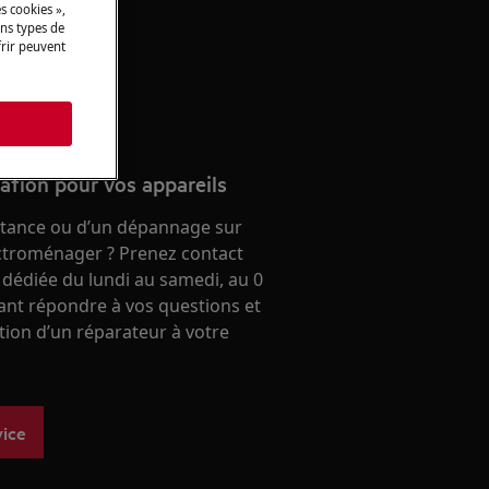
 aeg.
s cookies »,
ins types de
frir peuvent
 en ligne
s
ration pour vos appareils
stance ou d’un dépannage sur
ectroménager ? Prenez contact
 dédiée du lundi au samedi, au 0
ant répondre à vos questions et
ntion d’un réparateur à votre
vice