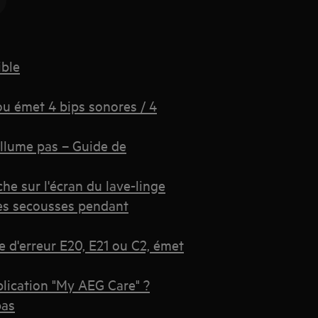
ible
 ou émet 4 bips sonores / 4
allume pas – Guide de
he sur l'écran du lave-linge
des secousses pendant
de d'erreur E20, E21 ou C2, émet
lication "My AEG Care" ?
pas