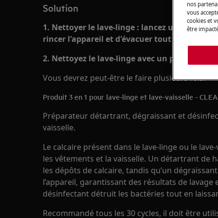
nos partenai
Solution
vous accepte
cookies et 
1. Nettoyer le lave-linge : lancez un lavage à 
être impacté
rincer l'appareil et d'évacuer tout résidu de le
2. Nettoyez le lave-linge avec un produit spéc
Vous devrez peut-être le faire plusieurs fois.
Produit 3 en 1 pour lave-linge et lave-vaisselle - C
Préparateur détartrant, dégraissant et désinfect
vaisselle.
Le calcaire présent dans le lave-linge ou le lave-
les vêtements et la vaisselle. Un détartrant de 
les dépôts de calcaire, tandis qu’un dégraissant
l’appareil, garantissant des résultats de lavage
désinfectant détruit les bactéries tout en laiss
Recommandé tous les 30 cycles, il doit être util