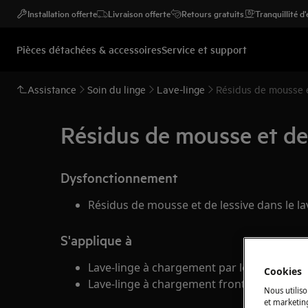
Installation offerte
Livraison offerte
Retours gratuits
Tranquillité d
Pièces détachées & accessoires
Service et support
Assistance
Soin du linge
Lave-linge
Résidus de mousse e
Résidus de mousse et de 
Dysfonctionnement
Résidus de mousse et de lessive dans le la
S'applique à
Lave-linge à chargement par le dessus
Cookies
Lave-linge à chargement frontal
Nous utiliso
et marketin