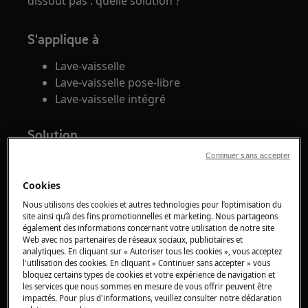
dissout pas : quelle solution ?
S'applique à
Lave-vaisselle
Lave-vaisselle pose-libre
Lave-vaisselle intégré
Solution
Continuer sans accepter
1. Utilisez des pastilles pour lave-vaisselle de
préférence avec des cycles longs afin d'éviter
Cookies
toutes traces de produit de lavage sur la
Nous utilisons des cookies et autres technologies pour l’optimisation du
vaisselle.
site ainsi qu’à des fins promotionnelles et marketing. Nous partageons
également des informations concernant votre utilisation de notre site
Selon la composition de la pastille et de ses
Web avec nos partenaires de réseaux sociaux, publicitaires et
analytiques. En cliquant sur « Autoriser tous les cookies », vous acceptez
fonctions (Tout en 1, ...), un programme court
l'utilisation des cookies. En cliquant « Continuer sans accepter » vous
peut être insuffisant pour dissoudre
bloquez certains types de cookies et votre expérience de navigation et
(complètement) cette pastille.
les services que nous sommes en mesure de vous offrir peuvent être
impactés. Pour plus d'informations, veuillez consulter notre déclaration