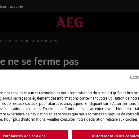
'esprit assurée
ve-vaisselle ne se ferme pas
le ne se ferme pas
Conti
Boutique en lign
ns des cookies et autres technologies pour l’optimisation du site ainsi qu’à des fins p
détachées
g. Nous partageons également des informations concernant votre utilisation de notre
res de réseaux sociaux, publicitaires et analytiques. En cliquant sur « Autoriser tous le
Pour profiter plei
z l'utilisation des cookies. En cliquant « Continuer sans accepter » vous bloquez certa
votre expérience de navigation et les services que nous sommes en mesure de vous of
découvrez tous les
s. Pour plus d'informations, veuillez consulter notre déclaration relative aux cookies.
produits d’entret
besoins, du quotid
Paramètres des cookies
Autoriser tous les cookie