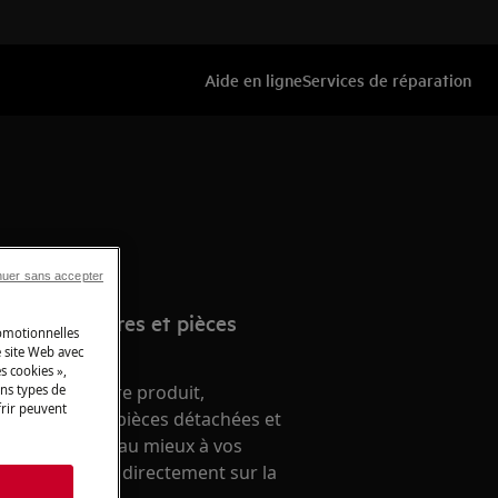
Aide en ligne
Services de réparation
nuer sans accepter
e d’accessoires et pièces
romotionnelles
 site Web avec
s cookies »,
nement de votre produit,
ins types de
frir peuvent
 accessoires, pièces détachées et
ien, répondant au mieux à vos
ien. A acheter directement sur la
s