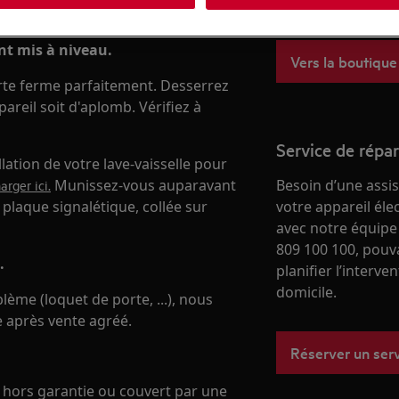
boutique en ligne
nt mis à niveau.
Vers la boutique
porte ferme parfaitement. Desserrez
pareil soit d'aplomb. Vérifiez à
Service de répa
llation de votre lave-vaisselle pour
Munissez-vous auparavant
Besoin d’une assi
rger ici.
plaque signalétique, collée sur
votre appareil él
avec notre équipe
809 100 100, pouv
.
planifier l’interve
domicile.
blème (loquet de porte, ...), nous
 après vente agréé.
Réserver un ser
, hors garantie ou couvert par une