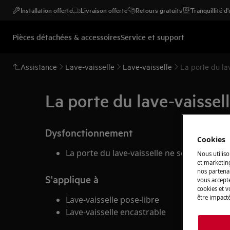
Installation offerte
Livraison offerte
Retours gratuits
Tranquillité d
Pièces détachées & accessoires
Service et support
Assistance
Lave-vaisselle
Lave-vaisselle
La porte du la
La porte du lave-vaissel
Dysfonctionnement
Cookies
La porte du lave-vaisselle ne se ferme pas
Nous utiliso
et marketin
nos partenai
S'applique à
vous accepte
cookies et 
être impacté
Lave-vaisselle pose-libre
Lave-vaisselle encastrable