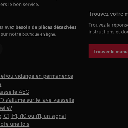
rs le bon service.
Trouvez votre m
Trouvez la réponse
ous avez
besoin de pièces détachées
instructions et d
s sur notre
.
boutique en ligne
Trouver le manu
30 et/ou vidange en permanence
s
aisselle AEG
 s'allume sur le lave-vaisselle
elle?
 C1, F1, i10 ou i11, un signal
note une fois