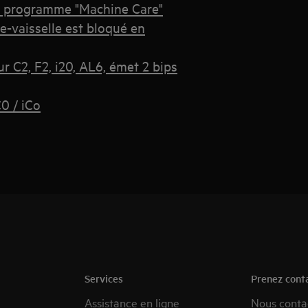
 le programme "Machine Care"
e-vaisselle est bloqué en
ur C2, F2, i20, AL6, émet 2 bips
C0 / iCo
Services
Prenez cont
Assistance en ligne
Nous conta