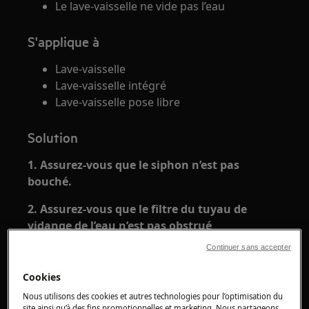
Le lave-vaisselle ne vide pas l’eau
S'applique à
Lave-vaisselle
Lave-vaisselle intégré
Lave-vaisselle pose libre
Solution
1. Assurez-vous que le siphon n’est pas
bouché.
2. Assurez-vous que le filtre du tuyau de
vidange de l’eau n’est pas obstrué
Continuer sans accepter
3. Assurez-vous que le système de filtre
intérieur n’est pas bouché
Cookies
Nous utilisons des cookies et autres technologies pour l’optimisation du
site ainsi qu’à des fins promotionnelles et marketing. Nous partageons