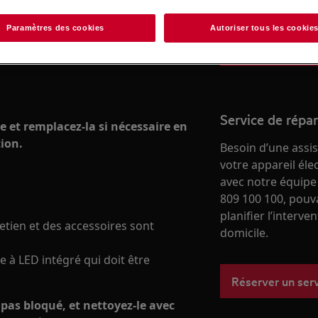
boutique en ligne
Paramètres des cookies
Autoriser tous les cookie
Vers la boutique
Service de répa
e et remplacez-la si nécessaire en
tion.
Besoin d’une assi
votre appareil él
avec notre équipe
809 100 100, pouv
planifier l’interve
tien et des accessoires sont
domicile.
 à LED intégré qui doit être
Réserver un ser
t pas bloqué, et nettoyez-le avec