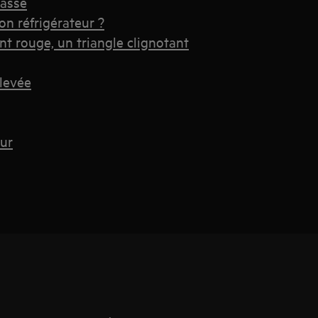
basse
on réfrigérateur ?
nt rouge, un triangle clignotant
élevée
eur