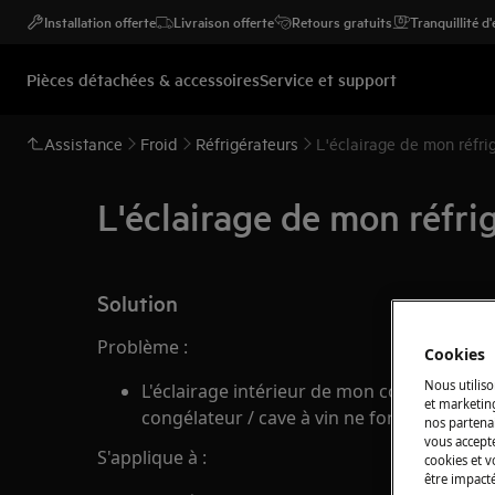
Installation offerte
Livraison offerte
Retours gratuits
Tranquillité d
Pièces détachées & accessoires
Service et support
Assistance
Froid
Réfrigérateurs
L'éclairage de mon réfri
L'éclairage de mon réfri
Solution
Problème :
Cookies
Nous utiliso
L'éclairage intérieur de mon congélateur / 
et marketin
congélateur / cave à vin ne fonctionne pas
nos partenai
vous accepte
S'applique à :
cookies et 
être impacté