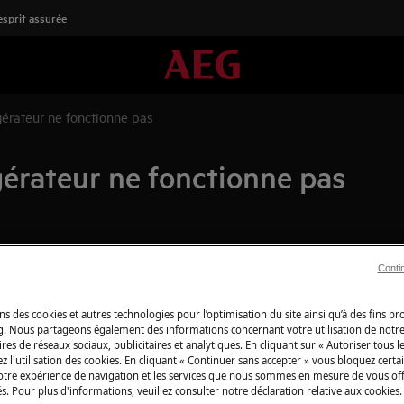
'esprit assurée
gérateur ne fonctionne pas
gérateur ne fonctionne pas
Boutique en lign
Conti
détachées
ns des cookies et autres technologies pour l’optimisation du site ainsi qu’à des fins p
Pour profiter plei
réfrigérateur / réfrigérateur-
g. Nous partageons également des informations concernant votre utilisation de notre
découvrez tous les
res de réseaux sociaux, publicitaires et analytiques. En cliquant sur « Autoriser tous le
produits d’entret
z l'utilisation des cookies. En cliquant « Continuer sans accepter » vous bloquez certa
votre expérience de navigation et les services que nous sommes en mesure de vous of
besoins, du quotid
s. Pour plus d'informations, veuillez consulter notre déclaration relative aux cookies.