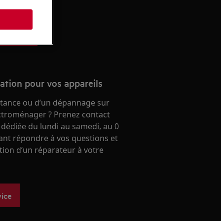
 aeg.
s
 en ligne
ration pour vos appareils
stance ou d’un dépannage sur
ectroménager ? Prenez contact
 dédiée du lundi au samedi, au 0
ant répondre à vos questions et
ntion d’un réparateur à votre
vice