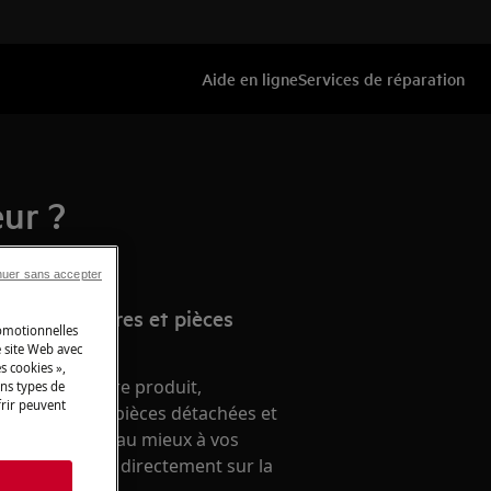
Aide en ligne
Services de réparation
eur ?
nuer sans accepter
e d’accessoires et pièces
romotionnelles
 site Web avec
s cookies »,
nement de votre produit,
ins types de
frir peuvent
 accessoires, pièces détachées et
ien, répondant au mieux à vos
ien. A acheter directement sur la
s