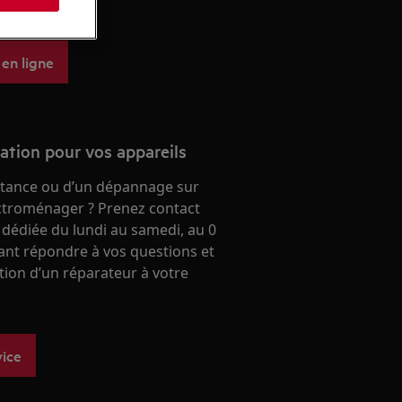
 aeg.
 en ligne
ration pour vos appareils
stance ou d’un dépannage sur
ectroménager ? Prenez contact
 dédiée du lundi au samedi, au 0
ant répondre à vos questions et
ntion d’un réparateur à votre
vice