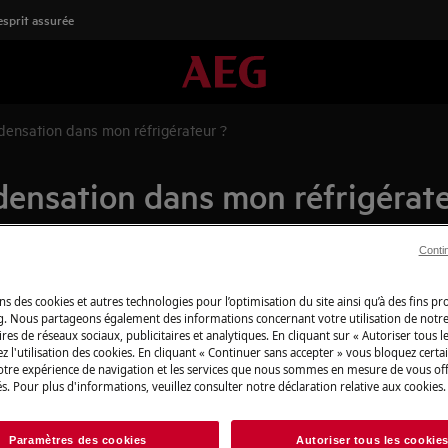
'esprit assurée
ndensation dans mon réfrigérateur ?
ndensation dans mon réfrigérat
Conti
Boutique en lign
ns des cookies et autres technologies pour l’optimisation du site ainsi qu’à des fins p
détachées
g. Nous partageons également des informations concernant votre utilisation de notre
res de réseaux sociaux, publicitaires et analytiques. En cliquant sur « Autoriser tous le
Pour profiter plei
z l'utilisation des cookies. En cliquant « Continuer sans accepter » vous bloquez certa
votre expérience de navigation et les services que nous sommes en mesure de vous of
découvrez tous les
s. Pour plus d'informations, veuillez consulter notre déclaration relative aux cookies.
produits d’entret
besoins, du quotid
Paramètres des cookies
Autoriser tous les cookie