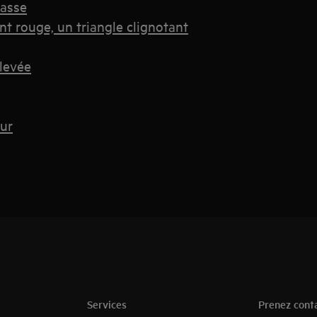
basse
nt rouge, un triangle clignotant
élevée
eur
Services
Prenez cont