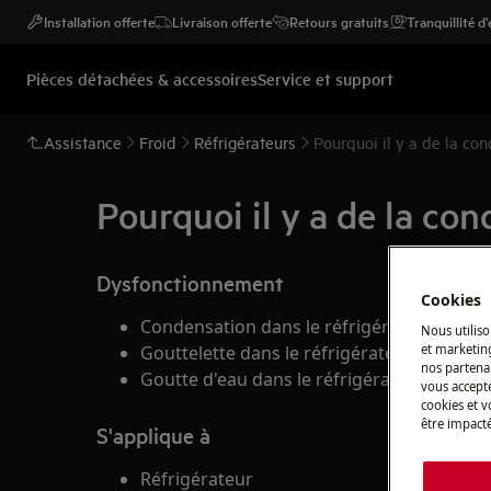
Installation offerte
Livraison offerte
Retours gratuits
Tranquillité d
Pièces détachées & accessoires
Service et support
Assistance
Froid
Réfrigérateurs
Pourquoi il y a de la co
Pourquoi il y a de la co
Dysfonctionnement
Cookies
Condensation dans le réfrigérateur
Nous utiliso
Gouttelette dans le réfrigérateur
et marketin
nos partenai
Goutte d'eau dans le réfrigérateur
vous accepte
cookies et 
être impacté
S'applique à
Réfrigérateur