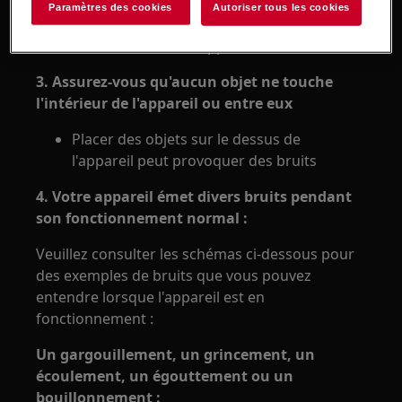
l'armoire
Paramètres des cookies
Autoriser tous les cookies
Reportez-vous à la notice d'installation
fournie avec votre appareil
3. Assurez-vous qu'aucun objet ne touche
l'intérieur de l'appareil ou entre eux
Placer des objets sur le dessus de
l'appareil peut provoquer des bruits
4. Votre appareil émet divers bruits pendant
son fonctionnement normal :
Veuillez consulter les schémas ci-dessous pour
des exemples de bruits que vous pouvez
entendre lorsque l'appareil est en
fonctionnement :
Un gargouillement, un grincement, un
écoulement, un égouttement ou un
bouillonnement :