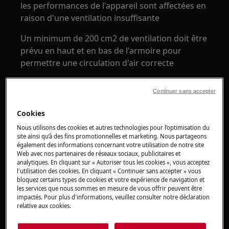
les performances de l'appareil sont affectées en
raison d'une ventilation insuffisante
Un minimum de 200 cm2 de ventilation doit être
prévu en haut et en bas de l'armoire pour
permettre une circulation d'air correcte
Continuer sans accepter
Cookies
Nous utilisons des cookies et autres technologies pour l’optimisation du
site ainsi qu’à des fins promotionnelles et marketing. Nous partageons
également des informations concernant votre utilisation de notre site
Web avec nos partenaires de réseaux sociaux, publicitaires et
analytiques. En cliquant sur « Autoriser tous les cookies », vous acceptez
l'utilisation des cookies. En cliquant « Continuer sans accepter » vous
bloquez certains types de cookies et votre expérience de navigation et
2. Assurez-vous que rien ne touche les côtés
les services que nous sommes en mesure de vous offrir peuvent être
ou le mur arrière
impactés. Pour plus d'informations, veuillez consulter notre déclaration
relative aux cookies.
Essayez de déplacer l'appareil ou d'ajuster