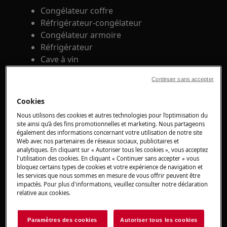
Congélateur coffre
Réfrigérateur-congélateur
Congélateur armoire
Réfrigérateur
Cave à vin
Solution :
Continuer sans accepter
1. Vérifiez que l'ampoule n'est pas
Cookies
défectueuse et remplacez-la si nécessaire en
Nous utilisons des cookies et autres technologies pour l’optimisation du
suivant les instructions de la notice
site ainsi qu’à des fins promotionnelles et marketing. Nous partageons
également des informations concernant votre utilisation de notre site
d'utilisation.
Web avec nos partenaires de réseaux sociaux, publicitaires et
analytiques. En cliquant sur « Autoriser tous les cookies », vous acceptez
Vous pouvez
l'utilisation des cookies. En cliquant « Continuer sans accepter » vous
bloquez certains types de cookies et votre expérience de navigation et
télécharger la notice d'utilisation
les services que nous sommes en mesure de vous offrir peuvent être
impactés. Pour plus d'informations, veuillez consulter notre déclaration
Des ampoules neuves, des produits
relative aux cookies.
d'entretien et des accessoires sont
disponibles dans notre boutique en ligne.
Paramètres des cookies
Autoriser tous les cookies