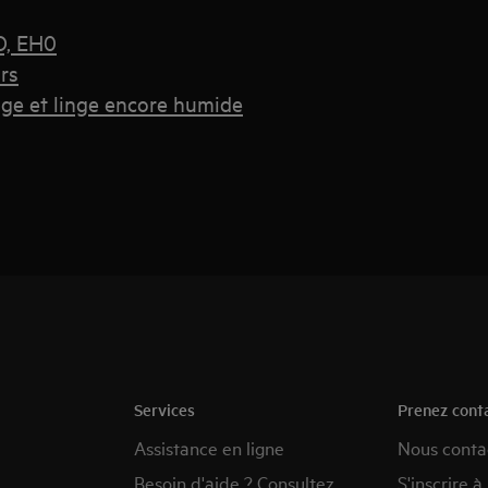
HO, EH0
rs
nge et linge encore humide
Services
Prenez cont
Assistance en ligne
Nous conta
Besoin d'aide ? Consultez
S'inscrire à