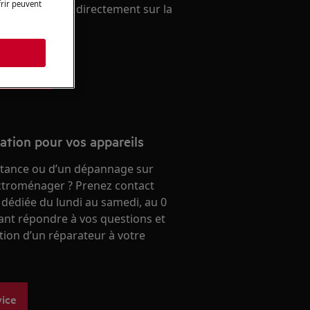
frir peuvent
ien. A acheter directement sur la
 aeg.
s
 en ligne
ration pour vos appareils
stance ou d’un dépannage sur
ectroménager ? Prenez contact
 dédiée du lundi au samedi, au 0
ant répondre à vos questions et
ntion d’un réparateur à votre
vice