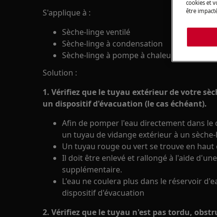
cookies et 
S'applique à :
être impacté
Sèche-linge ventilé
Sèche-linge à condensation
Sèche-linge à pompe à chaleur
Solution :
1. Vérifiez que le tuyau extérieur de votre sè
un dispositif d'évacuation (le cas échéant).
Afin de pomper l'eau directement dans le d
un tuyau de vidange extérieur à un sèche-
Un tuyau rouge ou vert se trouve en haut du
Il doit être enlevé et rallongé à l'aide d'u
supplémentaire.
L'eau ne coulera plus dans le réservoir d'
dispositif d'évacuation
2. Vérifiez que le tuyau n'est pas tordu, obst