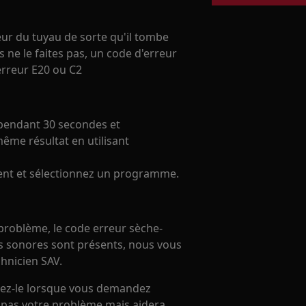
eur du tuyau de sorte qu'il tombe
s ne le faites pas, un code d'erreur
erreur E20 ou C2
z pendant 30 secondes et
même résultat en utilisant
ment et sélectionnez un programme.
 problème, le code erreur sèche-
s sonores sont présents, nous vous
hnicien SAV.
nnez-le lorsque vous demandez
a pas votre problème mais aidera