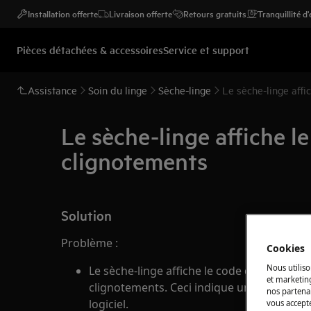
Installation offerte
Livraison offerte
Retours gratuits
Tranquillité d
Pièces détachées & accessoires
Service et support
Assistance
Soin du linge
Sèche-linge
Le sèche-linge affi
Le sèche-linge affiche l
clignotements
Solution
Problème :
Cookies
Nous utiliso
Le sèche-linge affiche le code d'erreur E20
et marketin
clignotements. Ceci indique un problème
nos partenai
logiciel.
vous accepte