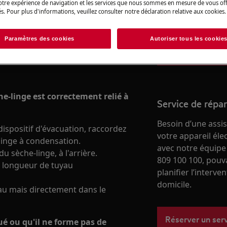
votre expérience de navigation et les services que nous sommes en mesure de vous of
besoins, du quotid
s. Pour plus d'informations, veuillez consulter notre déclaration relative aux cookies.
boutique en ligne
Paramètres des cookies
Autoriser tous les cookie
Vers la boutique
che-linge est correctement relié à
Service de répa
Besoin d’une assi
ispositif d'évacuation, raccordez
votre appareil él
linge à condensation.
avec notre équipe
 sèche-linge, à l'arrière.
809 100 100, pouv
ne longueur de tuyau
planifier l’interve
domicile.
eau mais directement dans le
Réserver un ser
rué ou qu'il ne forme pas de