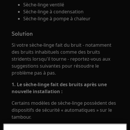
Sèche-linge ventilé
Sèche-linge à condensation
Sèche-linge à pompe à chaleur
Solution
Si votre sèche-linge fait du bruit - notamment
des bruits inhabituels comme des bruits
stridents lorsqu'il tourne - reportez-vous aux
suggestions suivantes pour résoudre le
problème pas à pas.
1. Le sèche-linge fait des bruits après une
nouvelle installation :
Certains modèles de sèche-linge possèdent des
dispositifs de sécurité « automatiques » sur le
tambour.
Lorsque vous mettez votre sèche-linge en