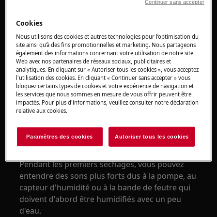
Continuer sans accepter
fonctionnement pour la première fois,
vous entendez un coup indiquant que les
Cookies
dispositifs de sécurité ont été débloqués.
Nous utilisons des cookies et autres technologies pour l’optimisation du
Ceci est parfaitement normal et ne
site ainsi qu’à des fins promotionnelles et marketing. Nous partageons
également des informations concernant votre utilisation de notre site
constitue pas un dysfonctionnement de
Web avec nos partenaires de réseaux sociaux, publicitaires et
l'appareil.
analytiques. En cliquant sur « Autoriser tous les cookies », vous acceptez
Il y a également habituellement une cale
l'utilisation des cookies. En cliquant « Continuer sans accepter » vous
bloquez certains types de cookies et votre expérience de navigation et
de transport à retirer manuellement au
les services que nous sommes en mesure de vous offrir peuvent être
niveau de l'ouverture du hublot.
impactés. Pour plus d'informations, veuillez consulter notre déclaration
relative aux cookies.
Remarque
:
il n'est pas possible de faire tourner
à la main le tambour d'un appareil neuf qui n'a
Paramètres des cookies
Autoriser tous les cookies
pas été mis en fonctionnement.
Pendant les premiers séchages, vous pouvez
entendre des sons plus forts dus à la pompe, au
capteur d'humidité ou à la bande de feutre qui
doivent d'abord être humidifiés avec un peu
d'eau.