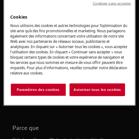
Solution
Continuer sans accepter
Cookies
Nous utilisons des cookies et autres technologies pour l’optimisation du
Trois tirets peuvent apparaître à l’écran lorsque
site ainsi qu’à des fins promotionnelles et marketing. Nous partageons
le lave-linge est mis en fonctionnement.
également des informations concernant votre utilisation de notre site
Web avec nos partenaires de réseaux sociaux, publicitaires et
analytiques. En cliquant sur « Autoriser tous les cookies », vous acceptez
Réinitialisez le lave-linge en coupant
l'utilisation des cookies. En cliquant « Continuer sans accepter » vous
l’alimentation électrique et en se
bloquez certains types de cookies et votre expérience de navigation et
reconnectant après env. 1 minute.
les services que nous sommes en mesure de vous offrir peuvent être
impactés. Pour plus d'informations, veuillez consulter notre déclaration
Désactivez ensuite la sécurité enfants,
relative aux cookies.
comme indiqué dans la notice d'utilisation.
Téléchargez la notice .
Paramètres des cookies
Autoriser tous les cookies
ici
Parce que