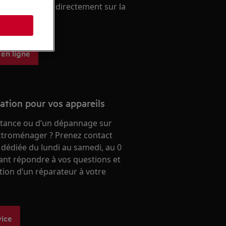
ien. A acheter directement sur la
 aeg.
s
 en ligne
ration pour vos appareils
stance ou d’un dépannage sur
ectroménager ? Prenez contact
 dédiée du lundi au samedi, au 0
ant répondre à vos questions et
ntion d’un réparateur à votre
vice