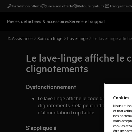
Installation offerte
Livraison offerte
Retours gratuits
Tranquillité d
Pièces détachées & accessoires
Service et support
Assistance
Soin du linge
Lave-linge
Le lave-linge affich
Le lave-linge affiche le 
clignotements
Dysfonctionnement
Cookies
Le lave-linge affiche le code d'erreur Eb0,
clignotements. Cela peut indiquer un prob
Nous utiliso
et marketin
d'alimentation trop faible.
nos partenai
vous accepte
S'applique à
cookies et 
être impacté