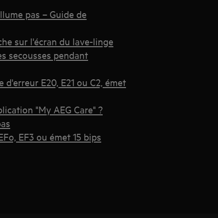
allume pas – Guide de
he sur l'écran du lave-linge
des secousses pendant
de d'erreur E20, E21 ou C2, émet
lication "My AEG Care" ?
pas
 EFo, EF3 ou émet 15 bips