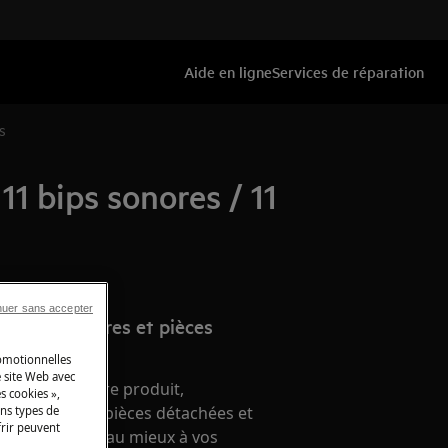
Aide en ligne
Services de réparation
s
11 bips sonores / 11
nuer sans accepter
e d’accessoires et pièces
romotionnelles
 site Web avec
nement de votre produit,
s cookies »,
 accessoires, pièces détachées et
ins types de
frir peuvent
ien, répondant au mieux à vos