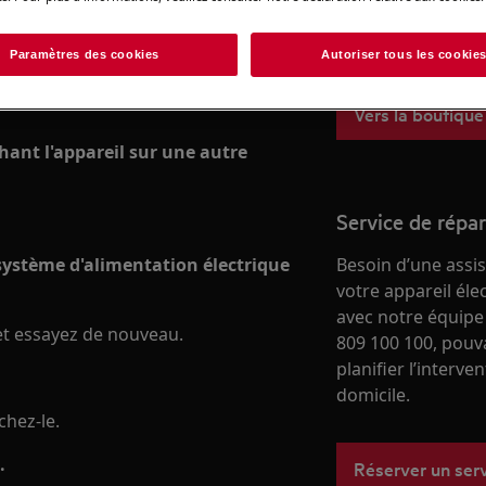
besoins, du quotid
u pose libre)
boutique en ligne
Paramètres des cookies
Autoriser tous les cookie
Vers la boutique
chant l'appareil sur une autre
Service de répa
n système d'alimentation électrique
Besoin d’une assi
votre appareil él
avec notre équipe
e et essayez de nouveau.
809 100 100, pouv
planifier l’interve
domicile.
chez-le.
.
Réserver un ser