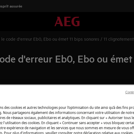
'esprit assurée
e le code d'erreur Eb0, Ebo ou émet 11 bips sonores / 11 clignotement
code d'erreur Eb0, Ebo ou émet 
Conti
Boutique en lign
 Ebo ou émet 11 bips sonores / 11
détachées
lème lié à une tension
ns des cookies et autres technologies pour l’optimisation du site ainsi qu’à des fins p
g. Nous partageons également des informations concernant votre utilisation de notre
Pour profiter plei
res de réseaux sociaux, publicitaires et analytiques. En cliquant sur « Autoriser tous le
découvrez tous les
z l'utilisation des cookies. En cliquant « Continuer sans accepter » vous bloquez certa
votre expérience de navigation et les services que nous sommes en mesure de vous of
produits d’entret
s. Pour plus d'informations, veuillez consulter notre déclaration relative aux cookies.