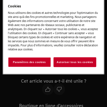
Cookies
Solution
Nous utilisons des cookies et autres technologies pour l’optimisation du
site ainsi qu’à des fins promotionnelles et marketing. Nous partageons
également des informations concernant votre utilisation de notre site
Web avec nos partenaires de réseaux sociaux, publicitaires et
Si l'éclairage interne du lave-linge ne fonctionne
analytiques. En cliquant sur « Autoriser tous les cookies », vous acceptez
l'utilisation des cookies. En cliquant « Continuer sans accepter » vous
pas, faites appel à un service après-vente agréé
bloquez certains types de cookies et votre expérience de navigation et
pour résoudre le problème.
les services que nous sommes en mesure de vous offrir peuvent être
impactés. Pour plus d'informations, veuillez consulter notre déclaration
relative aux cookies.
Pour vous aider à déterminer la nature exacte
du problème, nous vous recommandons de
faire appel à un technicien.
Paramètres des cookies
Autoriser tous les cookies
Cet article vous a-t-il été utile ?
Boutique en ligne d’accessoires