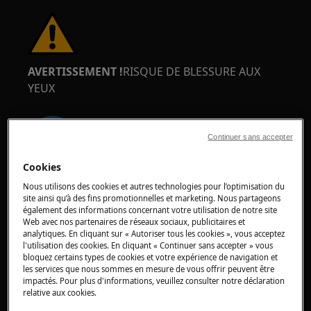
AVERTISSEMENT !
RISQUE DE BLESSURE AUX
YEUX
Continuer sans accepter
Cookies
Portez des lunettes de sécurité si vous effectuez
Nous utilisons des cookies et autres technologies pour l’optimisation du
des travaux de maintenance ou de réparation
site ainsi qu’à des fins promotionnelles et marketing. Nous partageons
également des informations concernant votre utilisation de notre site
impliquant des ressorts.
Web avec nos partenaires de réseaux sociaux, publicitaires et
analytiques. En cliquant sur « Autoriser tous les cookies », vous acceptez
l'utilisation des cookies. En cliquant « Continuer sans accepter » vous
bloquez certains types de cookies et votre expérience de navigation et
les services que nous sommes en mesure de vous offrir peuvent être
impactés. Pour plus d'informations, veuillez consulter notre déclaration
relative aux cookies.
ATTENTION !
RISQUE DE BRÛLURES