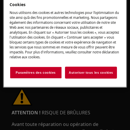
Cookies
Nous utilisons des cookies et autres technologies pour l’optimisation du
site ainsi qu’à des fins promotionnelles et marketing. Nous partageons
ATTENTION !
RISQUE DE BLESSURE OCULAIRE
également des informations concernant votre utilisation de notre site
Web avec nos partenaires de réseaux sociaux, publicitaires et
analytiques. En cliquant sur « Autoriser tous les cookies », vous acceptez
l'utilisation des cookies. En cliquant « Continuer sans accepter » vous
bloquez certains types de cookies et votre expérience de navigation et
les services que nous sommes en mesure de vous offrir peuvent être
impactés. Pour plus d'informations, veuillez consulter notre déclaration
relative aux cookies.
Portez des lunettes de sécurité si vous effectuez
des travaux de maintenance ou de réparation
Paramètres des cookies
Autoriser tous les cookies
impliquant des ressorts.
ATTENTION !
RISQUE DE BRÛLURES
Avant toute réparation ou opération de