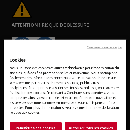
ATTENTION !
RISQUE DE BLESSURE
Continuer sans accepter
Cookies
Faites toujours attention lorsque vous déplacez
Nous utilisons des cookies et autres technologies pour l’optimisation du
des appareils. Pour les appareils lourds, il est
site ainsi qu’à des fins promotionnelles et marketing. Nous partageons
plus sûr que deux personnes les déplacent.
également des informations concernant votre utilisation de notre site
Web avec nos partenaires de réseaux sociaux, publicitaires et
Utilisez toujours des gants de sécurité et des
analytiques. En cliquant sur « Autoriser tous les cookies », vous acceptez
chaussures de sécurité. Portez des gants de
l'utilisation des cookies. En cliquant « Continuer sans accepter » vous
bloquez certains types de cookies et votre expérience de navigation et
sécurité en tout temps pour vous protéger des
les services que nous sommes en mesure de vous offrir peuvent être
coupures dues aux bords tranchants.
impactés. Pour plus d'informations, veuillez consulter notre déclaration
relative aux cookies.
Paramètres des cookies
Autoriser tous les cookies