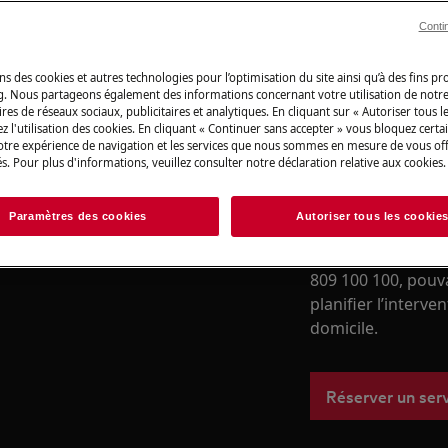
boutique en ligne
Conti
Vers la boutique
ns des cookies et autres technologies pour l’optimisation du site ainsi qu’à des fins p
g. Nous partageons également des informations concernant votre utilisation de notre
res de réseaux sociaux, publicitaires et analytiques. En cliquant sur « Autoriser tous le
z l'utilisation des cookies. En cliquant « Continuer sans accepter » vous bloquez certa
votre expérience de navigation et les services que nous sommes en mesure de vous of
s. Pour plus d'informations, veuillez consulter notre déclaration relative aux cookies.
Service de répa
nce, désactivez l'appareil et
Besoin d’une assi
Paramètres des cookies
Autoriser tous les cookie
votre appareil él
avec notre équipe
809 100 100, pouv
planifier l’interve
domicile.
Réserver un ser