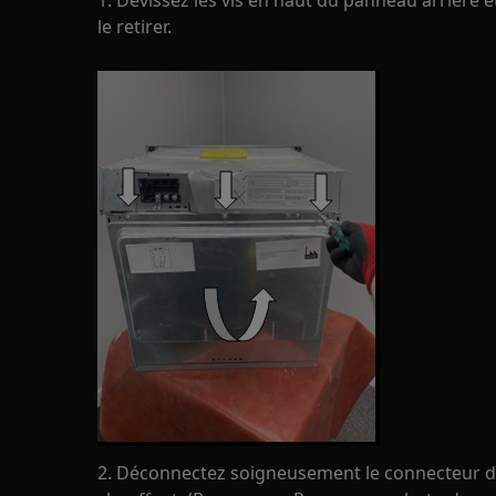
1. Dévissez les vis en haut du panneau arrière e
le retirer.
2. Déconnectez soigneusement le connecteur de