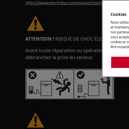
https://www.electrolux.com/support/user-manuals/
Cookies
Nous utiliso
et marketin
nos partenai
vous accepte
ATTENTION !
RISQUE DE CHOC ÉLECTRIQUE
cookies et 
être impacté
Avant toute réparation ou opération de maintena
débranchez la prise du secteur.