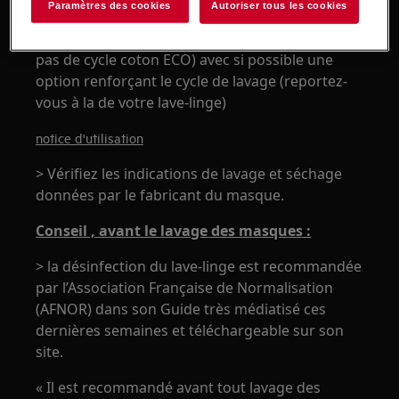
Paramètres des cookies
Autoriser tous les cookies
Néanmoins pour la meilleur efficacité, nous
vous recommandons le cycle 60° coton ( *(1)
pas de cycle coton ECO) avec si possible une
option renforçant le cycle de lavage (reportez-
vous à la de votre lave-linge)
notice d'utilisation
> Vérifiez les indications de lavage et séchage
données par le fabricant du masque.
Conseil , avant le lavage des masques :
> la désinfection du lave-linge est recommandée
par l’Association Française de Normalisation
(AFNOR) dans son Guide très médiatisé ces
dernières semaines et téléchargeable sur son
site.
« Il est recommandé avant tout lavage des