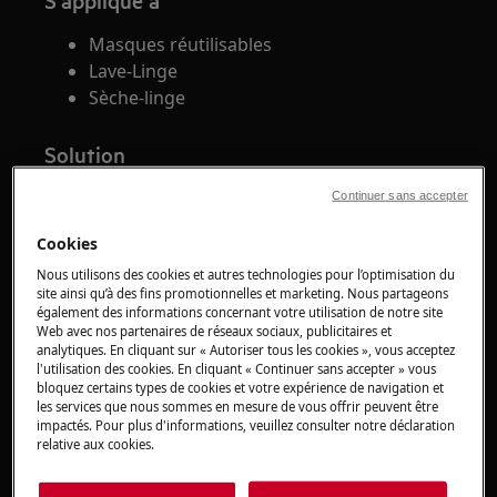
S'applique à
Masques réutilisables
Lave-Linge
Sèche-linge
Solution
En complément des recommandations données
Continuer sans accepter
par le gouvernement, divers intervenants et
Cookies
médias, quant à la désinfection des masques
Nous utilisons des cookies et autres technologies pour l’optimisation du
barrières lavables dans les lave-linge
site ainsi qu’à des fins promotionnelles et marketing. Nous partageons
domestiques, nous vous suggérons les
également des informations concernant votre utilisation de notre site
préconisations suivantes.
Web avec nos partenaires de réseaux sociaux, publicitaires et
analytiques. En cliquant sur « Autoriser tous les cookies », vous acceptez
l'utilisation des cookies. En cliquant « Continuer sans accepter » vous
En préambule :
bloquez certains types de cookies et votre expérience de navigation et
les services que nous sommes en mesure de vous offrir peuvent être
>
Il est important de rappeler que les cycles
impactés. Pour plus d'informations, veuillez consulter notre déclaration
du lave-linge ne sont pas définis pour
relative aux cookies.
répondre au mieux à une telle désinfection.