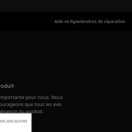
Aide en ligne
Services de réparation
roduit
 importante pour nous. Nous
ourageons que tous les avis
périence du produit.
nuer sans accepter