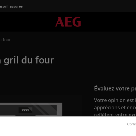
'esprit assurée
u four
 gril du four
Évaluez votre p
Votre opinion est
apprécions et enc
reflètent votre ex
Conti
Donnez un avis