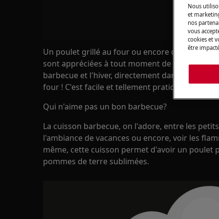
Nous utiliso
et marketin
nos partenai
vous accepte
cookies et 
être impacté
Un poulet grillé au four ou encore des légumes
sont appréciées à tout moment de l'année ! L'été
barbecue et l'hiver, directement dans votre cuisi
four ! C'est facile et tellement pratique.
Qui n'aime pas un bon barbecue?
La cuisson barbecue, on l'adore, entre les petits
l'ambiance de vacances ou encore, voir les flam
même, cette cuisson permet d'avoir un poulet p
pommes de terre sublimées.