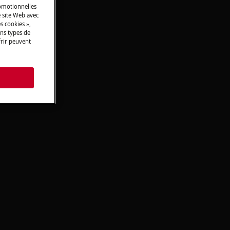
romotionnelles
 site Web avec
s cookies »,
ins types de
frir peuvent
s