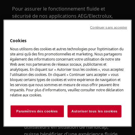
Pour assurer le fonctionnement fluide et
sécurisé de nos applications AEG/Electrolux,
nous mettons à jour les versions d'Android
Continuer sans accepter
prises en charge. Prochainement, nous ne
supporterons plus la version 10 d'Android et les
Cookies
versions antérieures.
Nous utilisons des cookies et autres technologies pour l’optimisation du
site ainsi qu’à des fins promotionnelles et marketing. Nous partageons
Pourquoi le changement ?
également des informations concernant votre utilisation de notre site
Web avec nos partenaires de réseaux sociaux, publicitaires et
Meilleures fonctionnalités
: Les nouvelles
analytiques. En cliquant sur « Autoriser tous les cookies », vous acceptez
l'utilisation des cookies. En cliquant « Continuer sans accepter » vous
versions d'Android proposent des
bloquez certains types de cookies et votre expérience de navigation et
fonctionnalités passionnantes qui
les services que nous sommes en mesure de vous offrir peuvent être
améliorent votre expérience applicative.
impactés. Pour plus d'informations, veuillez consulter notre déclaration
relative aux cookies.
Sécurité améliorée
: Restez protégé grâce
aux dernières mises à jour de sécurité.
Accessibilité améliorée
: Nous souhaitons
Paramètres des cookies
Autoriser tous les cookies
que tout le monde, y compris les
utilisateurs en situation de handicap,
puisse bénéficier d'une expérience fluide.