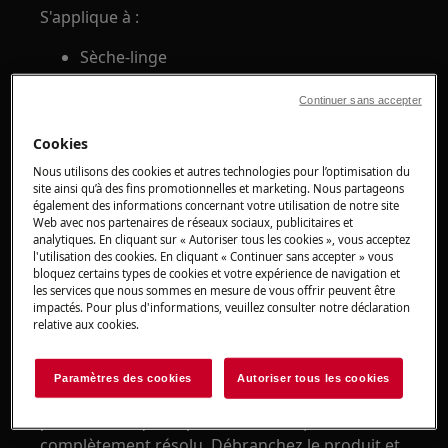
S'applique à :
Sèche-linge
Solution :
Continuer sans accepter
1. Si l'appareil est neuf, vérifiez si ses
Cookies
spécifications incluent un éclairage interne.
Nous utilisons des cookies et autres technologies pour l’optimisation du
site ainsi qu’à des fins promotionnelles et marketing. Nous partageons
2. Si le sèche-linge est en fonctionnement et
également des informations concernant votre utilisation de notre site
que le voyant du tambour ne fonctionne pas,
Web avec nos partenaires de réseaux sociaux, publicitaires et
analytiques. En cliquant sur « Autoriser tous les cookies », vous acceptez
contactez un service après-vente agréé.
l'utilisation des cookies. En cliquant « Continuer sans accepter » vous
bloquez certains types de cookies et votre expérience de navigation et
Pour vous aider à déterminer la nature exacte
les services que nous sommes en mesure de vous offrir peuvent être
du problème, nous vous recommandons de
impactés. Pour plus d'informations, veuillez consulter notre déclaration
relative aux cookies.
consulter l'un de nos techniciens agréés afin de
vérifier l'appareil et de résoudre le problème.
Paramètres des cookies
Autoriser tous les cookies
Avertissement:
Nous déconseillons d’utiliser le
produit tant que le problème n’est pas
complètement résolu. Débranchez le produit et