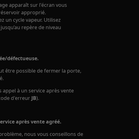
sage apparaît sur l'écran vous
 réservoir approprié.
z un cycle vapeur. Utilisez
 jusqu’au repère de niveau
ssée/défectueuse.
eut être possible de fermer la porte,
é.
es appel à un service après vente
 code d'erreur
JB
).
service après vente agréé.
e problème, nous vous conseillons de