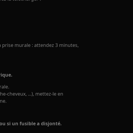
 la prise murale : attendez 3 minutes,
rique.
rale.
e-cheveux, ...), mettez-le en
ne.
 ou si un fusible a disjonté.