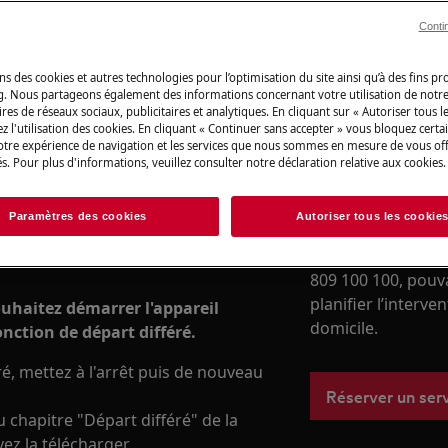
boutique en ligne
Conti
Vers la boutique
ns des cookies et autres technologies pour l’optimisation du site ainsi qu’à des fins p
é soit activée sur votre sèche-
g. Nous partageons également des informations concernant votre utilisation de notre
res de réseaux sociaux, publicitaires et analytiques. En cliquant sur « Autoriser tous le
z l'utilisation des cookies. En cliquant « Continuer sans accepter » vous bloquez certa
votre expérience de navigation et les services que nous sommes en mesure de vous of
compte s'affiche jusqu'à l'heure de
s. Pour plus d'informations, veuillez consulter notre déclaration relative aux cookies.
Service de répa
le voyant correspondant au départ
Besoin d’une assi
Paramètres des cookies
Autoriser tous les cookie
votre appareil él
avec notre équipe
809 100 100, pouv
planifier l’interve
souhaitez démarrer l'appareil
domicile.
ction de départ différé.
ré, mettez à l'arrêt puis de nouveau
Réserver un ser
 chapitre "Départ différé" de la
vez la télécharger .