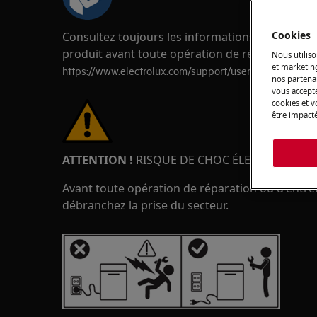
Cookies
Consultez toujours les informations de sécurité
produit avant toute opération de réparation o
Nous utiliso
et marketin
https://www.electrolux.com/support/user-manuals/
nos partenai
vous accepte
cookies et 
être impacté
ATTENTION !
RISQUE DE CHOC ÉLECTRIQUE
Avant toute opération de réparation ou d'entreti
débranchez la prise du secteur.