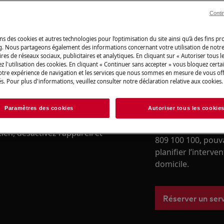
boutique en ligne
Conti
 du manuel d'utilisation de votre
Vers la boutique
u de maintenance.
ns des cookies et autres technologies pour l’optimisation du site ainsi qu’à des fins p
g. Nous partageons également des informations concernant votre utilisation de notre
res de réseaux sociaux, publicitaires et analytiques. En cliquant sur « Autoriser tous le
z l'utilisation des cookies. En cliquant « Continuer sans accepter » vous bloquez certa
votre expérience de navigation et les services que nous sommes en mesure de vous of
s. Pour plus d'informations, veuillez consulter notre déclaration relative aux cookies.
Service de répa
Besoin d’une assi
Paramètres des cookies
Autoriser tous les cookie
votre appareil él
avec notre équipe
en, désactivez l'appareil et
809 100 100, pouv
planifier l’interve
domicile.
Réserver un ser