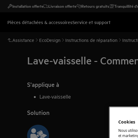
Installation offerte
Livraison offerte
Retours gratuits
Tranquillité d
Pièces détachées & accessoires
Service et support
Assistance
EcoDesign
Instructions de réparation
Instruc
Lave-vaisselle - Comment
S'applique à
Lave-vaisselle
Solution
Cookies
Nous utiliso
et marketin