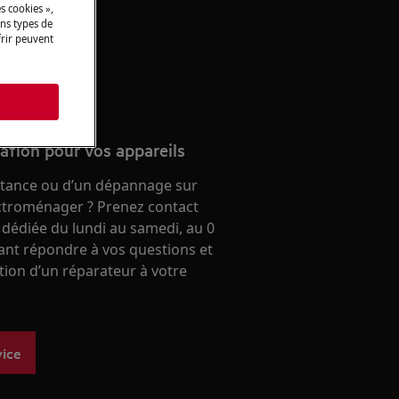
 aeg.
s cookies »,
ins types de
frir peuvent
 en ligne
s
ration pour vos appareils
stance ou d’un dépannage sur
ectroménager ? Prenez contact
 dédiée du lundi au samedi, au 0
ant répondre à vos questions et
ntion d’un réparateur à votre
vice