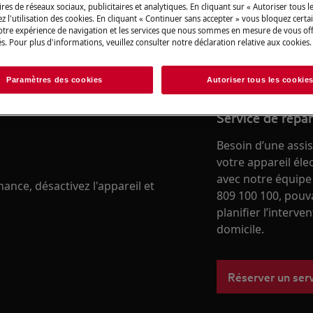
boutique en ligne
res de réseaux sociaux, publicitaires et analytiques. En cliquant sur « Autoriser tous le
z l'utilisation des cookies. En cliquant « Continuer sans accepter » vous bloquez certa
votre expérience de navigation et les services que nous sommes en mesure de vous of
 du manuel d'utilisation de votre
s. Pour plus d'informations, veuillez consulter notre déclaration relative aux cookies.
Vers la boutique
u de maintenance.
Paramètres des cookies
Autoriser tous les cookie
Service de répa
Besoin d’une assi
votre appareil él
avec notre équipe
nce, désactivez l'appareil et
809 100 100, pouv
planifier l’interve
domicile.
Réserver un ser