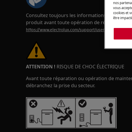
nos partenai
vous accepte
cookies et 
Consultez toujours les informations de sécurité
être impacté
produit avant toute opération de réparation o
https://www.electrolux.com/support/user-manuals/
ATTENTION !
RISQUE DE CHOC ÉLECTRIQUE
Avant toute réparation ou opération de maintena
débranchez la prise du secteur.