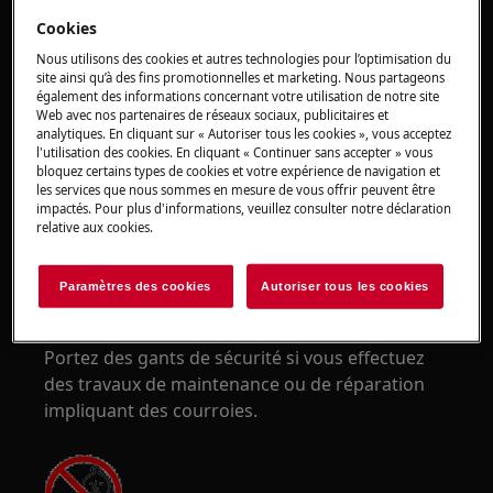
Portez des lunettes de sécurité si vous effectuez
Cookies
des travaux de maintenance ou de réparation
Nous utilisons des cookies et autres technologies pour l’optimisation du
impliquant des ressorts.
site ainsi qu’à des fins promotionnelles et marketing. Nous partageons
également des informations concernant votre utilisation de notre site
Web avec nos partenaires de réseaux sociaux, publicitaires et
analytiques. En cliquant sur « Autoriser tous les cookies », vous acceptez
l'utilisation des cookies. En cliquant « Continuer sans accepter » vous
bloquez certains types de cookies et votre expérience de navigation et
les services que nous sommes en mesure de vous offrir peuvent être
ATTENTION !
RISQUE DE PINCEMENT
impactés. Pour plus d'informations, veuillez consulter notre déclaration
relative aux cookies.
Paramètres des cookies
Autoriser tous les cookies
Portez des gants de sécurité si vous effectuez
des travaux de maintenance ou de réparation
impliquant des courroies.