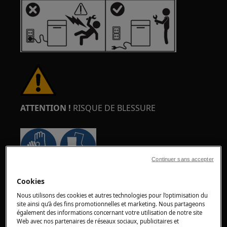
ATTENTION !
RISQUE DE BLESSURE
Continuer sans accepter
Faites toujours attention lorsque vous déplacez
Cookies
des appareils. Pour les appareils lourds, il est
Nous utilisons des cookies et autres technologies pour l’optimisation du
plus sûr que deux personnes les déplacent.
site ainsi qu’à des fins promotionnelles et marketing. Nous partageons
Utilisez toujours des gants de sécurité et des
également des informations concernant votre utilisation de notre site
Web avec nos partenaires de réseaux sociaux, publicitaires et
chaussures de sécurité. Portez des gants de