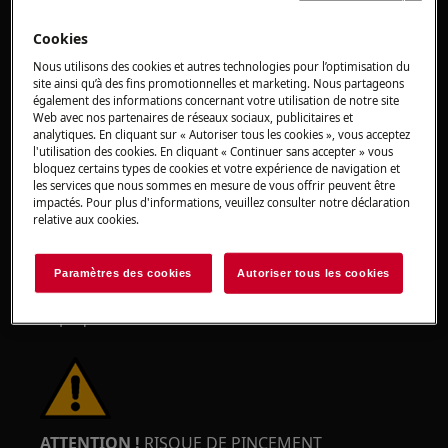
coupures dues aux bords tranchants.
Cookies
Nous utilisons des cookies et autres technologies pour l’optimisation du
site ainsi qu’à des fins promotionnelles et marketing. Nous partageons
également des informations concernant votre utilisation de notre site
Web avec nos partenaires de réseaux sociaux, publicitaires et
ATTENTION !
RISQUE DE BLESSURE OCULAIRE
analytiques. En cliquant sur « Autoriser tous les cookies », vous acceptez
l'utilisation des cookies. En cliquant « Continuer sans accepter » vous
bloquez certains types de cookies et votre expérience de navigation et
les services que nous sommes en mesure de vous offrir peuvent être
impactés. Pour plus d'informations, veuillez consulter notre déclaration
relative aux cookies.
Portez des lunettes de sécurité si vous effectuez
Paramètres des cookies
Autoriser tous les cookies
des travaux de maintenance ou de réparation
impliquant des ressorts.
ATTENTION !
RISQUE DE PINCEMENT