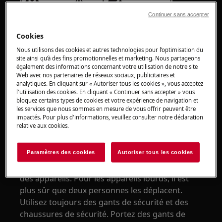
Continuer sans accepter
Cookies
Nous utilisons des cookies et autres technologies pour l’optimisation du
site ainsi qu’à des fins promotionnelles et marketing. Nous partageons
également des informations concernant votre utilisation de notre site
Web avec nos partenaires de réseaux sociaux, publicitaires et
analytiques. En cliquant sur « Autoriser tous les cookies », vous acceptez
l'utilisation des cookies. En cliquant « Continuer sans accepter » vous
ATTENTION !
RISQUE DE BLESSURE
bloquez certains types de cookies et votre expérience de navigation et
les services que nous sommes en mesure de vous offrir peuvent être
impactés. Pour plus d'informations, veuillez consulter notre déclaration
relative aux cookies.
Paramètres des cookies
Autoriser tous les cookies
Faites toujours attention lorsque vous déplacez
des appareils. Pour les appareils lourds, il est
plus sûr que deux personnes les déplacent.
Utilisez toujours des gants de sécurité et des
chaussures de sécurité. Portez des gants de