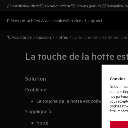
Installation offerte
Livraison offerte
Retours gratuits
Tranquillité d
Pièces détachées & accessoires
Service et support
Assistance
Cuisson
Hottes
La touche de la hotte est coi
La touche de la hotte es
Solution
Cookies
Nous utiliso
Problème :
et marketin
nos partenai
Le touche de la hotte est coincée ou cassé
vous accepte
cookies et 
S'applique à :
être impacté
hotte