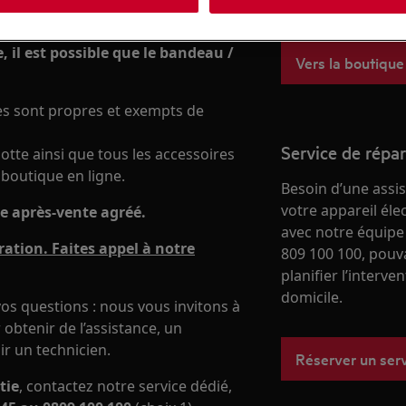
boutique en ligne
e, il est possible que le bandeau /
Vers la boutique
es sont propres et exempts de
Service de répa
tte ainsi que tous les accessoires
 boutique en ligne.
Besoin d’une assi
votre appareil él
ce après-vente agréé.
avec notre équipe
ation. Faites appel à notre
809 100 100, pouv
planifier l’interve
domicile.
os questions : nous vous invitons à
obtenir de l’assistance, un
ir un technicien.
Réserver un ser
tie
, contactez notre service dédié,