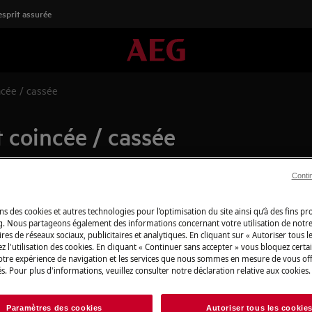
'esprit assurée
ncée / cassée
t coincée / cassée
Conti
Boutique en lign
ns des cookies et autres technologies pour l’optimisation du site ainsi qu’à des fins p
détachées
g. Nous partageons également des informations concernant votre utilisation de notre
res de réseaux sociaux, publicitaires et analytiques. En cliquant sur « Autoriser tous le
Pour profiter plei
e
z l'utilisation des cookies. En cliquant « Continuer sans accepter » vous bloquez certa
votre expérience de navigation et les services que nous sommes en mesure de vous of
découvrez tous les
s. Pour plus d'informations, veuillez consulter notre déclaration relative aux cookies.
produits d’entret
besoins, du quotid
Paramètres des cookies
Autoriser tous les cookie