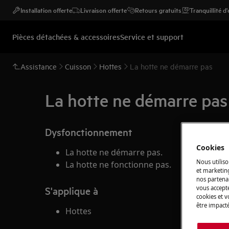
Installation offerte
Livraison offerte
Retours gratuits
Tranquillité d
Pièces détachées & accessoires
Service et support
Assistance
Cuisson
Hottes
La hotte ne démarre pas
La hotte ne démarre pas
Dysfonctionnement
Cookies
La hotte ne démarre pas.
Nous utiliso
La hotte ne fonctionne pas.
et marketin
nos partenai
vous accepte
S'applique à
cookies et 
être impacté
Hottes