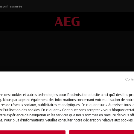
'esprit assurée
Conti
Boutique en lign
détachées
ns des cookies et autres technologies pour l’optimisation du site ainsi qu’à des fins p
g. Nous partageons également des informations concernant votre utilisation de notre
Pour profiter plei
res de réseaux sociaux, publicitaires et analytiques. En cliquant sur « Autoriser tous le
z l'utilisation des cookies. En cliquant « Continuer sans accepter » vous bloquez certa
découvrez tous les
votre expérience de navigation et les services que nous sommes en mesure de vous of
produits d’entret
s. Pour plus d'informations, veuillez consulter notre déclaration relative aux cookies.
besoins, du quotid