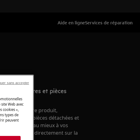
Aide en ligne
Services de réparation
nuer sans accepter
e d’accessoires et pièces
romotionnelles
 site Web avec
nement de votre produit,
s cookies »,
ins types de
 accessoires, pièces détachées et
frir peuvent
ien, répondant au mieux à vos
ien. A acheter directement sur la