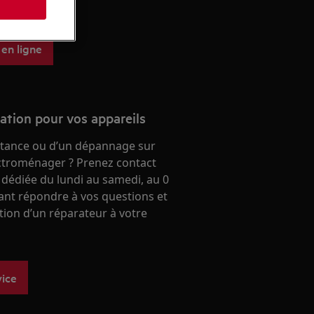
 aeg.
s
 en ligne
ration pour vos appareils
stance ou d’un dépannage sur
ectroménager ? Prenez contact
 dédiée du lundi au samedi, au 0
ant répondre à vos questions et
ntion d’un réparateur à votre
vice