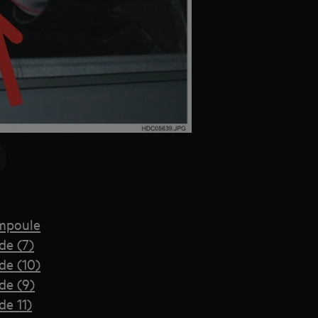
ampoule
de (7)
de (10)
de (9)
e 11)