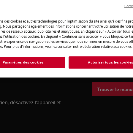
boutique en ligne
Conti
Vers la boutique
ns des cookies et autres technologies pour l’optimisation du site ainsi qu’à des fins p
g. Nous partageons également des informations concernant votre utilisation de notre
res de réseaux sociaux, publicitaires et analytiques. En cliquant sur « Autoriser tous le
z l'utilisation des cookies. En cliquant « Continuer sans accepter » vous bloquez certa
 du manuel d'utilisation de votre
votre expérience de navigation et les services que nous sommes en mesure de vous of
u de maintenance.
s. Pour plus d'informations, veuillez consulter notre déclaration relative aux cookies.
Trouvez votre m
Trouvez la réponse
Paramètres des cookies
Autoriser tous les cookie
instructions et d
Trouver le manu
en, désactivez l'appareil et