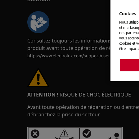
Cookies
Nous utiliso
et marketin
nos partenai
vous accepte
Consultez toujours les informations de sécurité
cookies et 
produit avant toute opération de réparation o
être impacté
https://www.electrolux.com/support/user-manuals/
ATTENTION !
RISQUE DE CHOC ÉLECTRIQUE
Avant toute opération de réparation ou d'entreti
débranchez la prise du secteur.