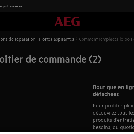
'esprit assurée
tions de réparation - Hottes aspirantes
Comment remplacer le boît
oîtier de commande (2)
Boutique en lign
détachées
Pour profiter plei
découvrez tous les
produits d’entret
besoins, du quotid