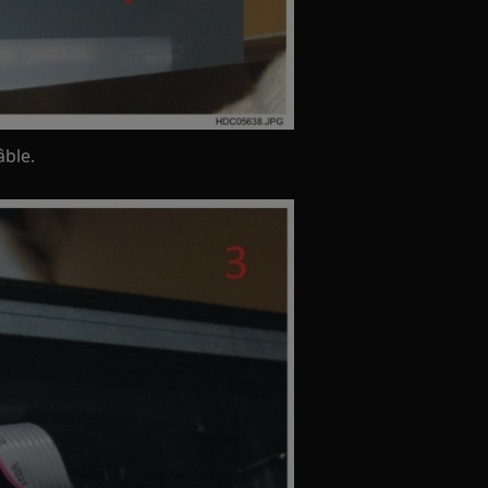
âble.