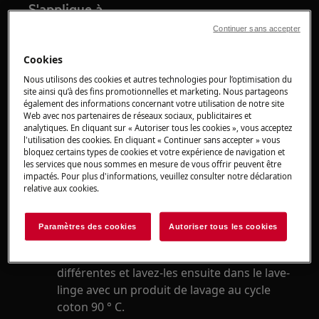
S'applique à
Continuer sans accepter
tables de cuisson
autres appareils électroménagers
Cookies
Nous utilisons des cookies et autres technologies pour l’optimisation du
Solution
site ainsi qu’à des fins promotionnelles et marketing. Nous partageons
également des informations concernant votre utilisation de notre site
Web avec nos partenaires de réseaux sociaux, publicitaires et
Essuyez de temps en temps la surface
analytiques. En cliquant sur « Autoriser tous les cookies », vous acceptez
externe de votre appareil avec une
l'utilisation des cookies. En cliquant « Continuer sans accepter » vous
serviette DOUCE A USAGE UNIQUE
bloquez certains types de cookies et votre expérience de navigation et
les services que nous sommes en mesure de vous offrir peuvent être
imbibée d'une
solution d'éthanol
(70%).
impactés. Pour plus d'informations, veuillez consulter notre déclaration
Évitez les désinfectants à base de chlore.
relative aux cookies.
Utilisez-la uniquement dans un
environnement bien ventilé.
Paramètres des cookies
Autoriser tous les cookies
Comme alternative aux serviettes à usage
unique: utilisez 2 serviettes douces
différentes et lavez-les ensuite dans le lave-
linge avec un produit de lavage au cycle
coton 90 ° C.