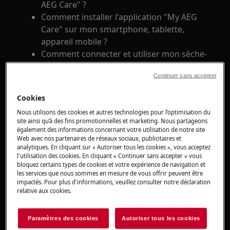
AEG Care" ?
Comment installer l'application "My AEG
Care" sur mon smartphone, tablette,
appareil mobile ?
Comment connecter et utiliser mon sèche-
linge avec l'application "My AEG Care" ?
Continuer sans accepter
Comment activer le Wi-Fi sur mon sèche-
linge ?
Cookies
Comment contrôler à distance mon sèche-
Nous utilisons des cookies et autres technologies pour l’optimisation du
linge ?
site ainsi qu’à des fins promotionnelles et marketing. Nous partageons
Comment activer la fonction "Départ à
également des informations concernant votre utilisation de notre site
Web avec nos partenaires de réseaux sociaux, publicitaires et
distance" sur mon sèche-linge et l'utiliser
analytiques. En cliquant sur « Autoriser tous les cookies », vous acceptez
sur mon smartphone, tablette, appareil
l'utilisation des cookies. En cliquant « Continuer sans accepter » vous
mobile ?
bloquez certains types de cookies et votre expérience de navigation et
les services que nous sommes en mesure de vous offrir peuvent être
Comment démarrer mon sèche-linge à
impactés. Pour plus d'informations, veuillez consulter notre déclaration
distance, à partir de mon smartphone, de
relative aux cookies.
ma tablette, de mon appareil mobile ?
Paramètres des cookies
Autoriser tous les cookies
S'applique à