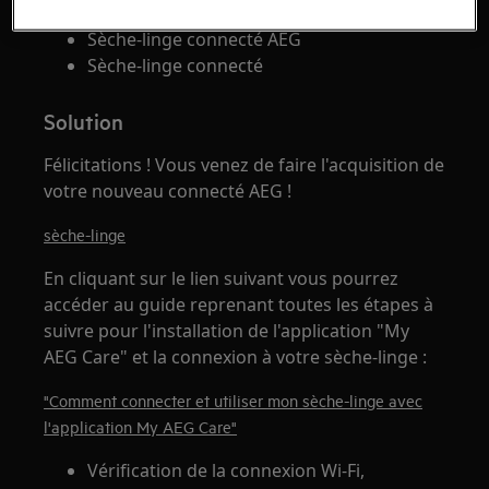
Sèche-linge connecté AEG
Sèche-linge connecté
Solution
Félicitations ! Vous venez de faire l'acquisition de
votre nouveau connecté AEG !
sèche-linge
En cliquant sur le lien suivant vous pourrez
accéder au guide reprenant toutes les étapes à
suivre pour l'installation de l'application "My
AEG Care" et la connexion à votre sèche-linge :
"Comment connecter et utiliser mon sèche-linge avec
l'application My AEG Care"
Vérification de la connexion Wi-Fi,