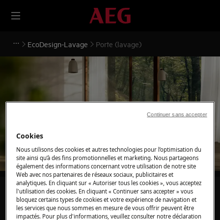
EcoDesign-Lavage
Porte (lavage)
Support pour Porte (lavage)
Continuer sans accepter
Cookies
Nous utilisons des cookies et autres technologies pour l’optimisation du
site ainsi qu’à des fins promotionnelles et marketing. Nous partageons
également des informations concernant votre utilisation de notre site
Web avec nos partenaires de réseaux sociaux, publicitaires et
analytiques. En cliquant sur « Autoriser tous les cookies », vous acceptez
l'utilisation des cookies. En cliquant « Continuer sans accepter » vous
Recherchez parmi nos articles d'assistance
bloquez certains types de cookies et votre expérience de navigation et
les services que nous sommes en mesure de vous offrir peuvent être
impactés. Pour plus d'informations, veuillez consulter notre déclaration