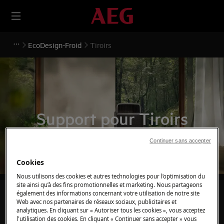
EcoDesign-Froid
Tiroirs
Support pour Tiroirs
Continuer sans accepter
Cookies
Nous utilisons des cookies et autres technologies pour l’optimisation du
site ainsi qu’à des fins promotionnelles et marketing. Nous partageons
également des informations concernant votre utilisation de notre site
Recherchez parmi nos articles d'assistance
Web avec nos partenaires de réseaux sociaux, publicitaires et
analytiques. En cliquant sur « Autoriser tous les cookies », vous acceptez
l'utilisation des cookies. En cliquant « Continuer sans accepter » vous