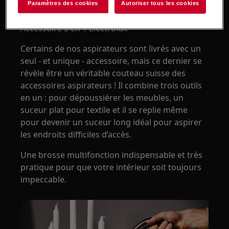
Paramètres des cookies
Autoriser tous les cookies
Accessoire 3 en 1 Electrolux
Certains de nos aspirateurs sont livrés avec un
seul - et unique - accessoire, mais ce dernier se
révèle être un véritable couteau suisse des
accessoires aspirateurs ! Il combine trois outils
en un : pour dépoussiérer les meubles, un
suceur plat pour textile et il se replie même
pour devenir un suceur long idéal pour aspirer
les endroits difficiles d’accès.
Une brosse multifonction indispensable et très
pratique pour que votre intérieur soit toujours
impeccable.