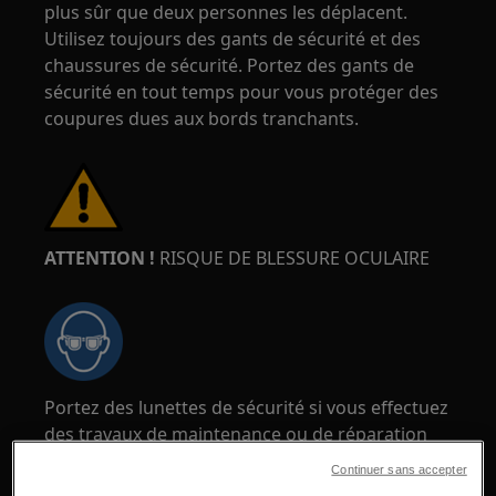
plus sûr que deux personnes les déplacent.
Utilisez toujours des gants de sécurité et des
chaussures de sécurité. Portez des gants de
sécurité en tout temps pour vous protéger des
coupures dues aux bords tranchants.
ATTENTION !
RISQUE DE BLESSURE OCULAIRE
Portez des lunettes de sécurité si vous effectuez
des travaux de maintenance ou de réparation
impliquant des ressorts.
Continuer sans accepter