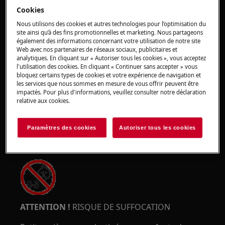
Cookies
Nous utilisons des cookies et autres technologies pour l’optimisation du
site ainsi qu’à des fins promotionnelles et marketing. Nous partageons
également des informations concernant votre utilisation de notre site
ATTENTION !
RISQUE DE PINCEMENT
Web avec nos partenaires de réseaux sociaux, publicitaires et
analytiques. En cliquant sur « Autoriser tous les cookies », vous acceptez
l'utilisation des cookies. En cliquant « Continuer sans accepter » vous
bloquez certains types de cookies et votre expérience de navigation et
les services que nous sommes en mesure de vous offrir peuvent être
impactés. Pour plus d'informations, veuillez consulter notre déclaration
relative aux cookies.
Portez des gants de sécurité si vous effectuez
des travaux de maintenance ou de réparation
Paramètres des cookies
Autoriser tous les cookies
impliquant des courroies.
ATTENTION !
RISQUE DE SUFFOCATION