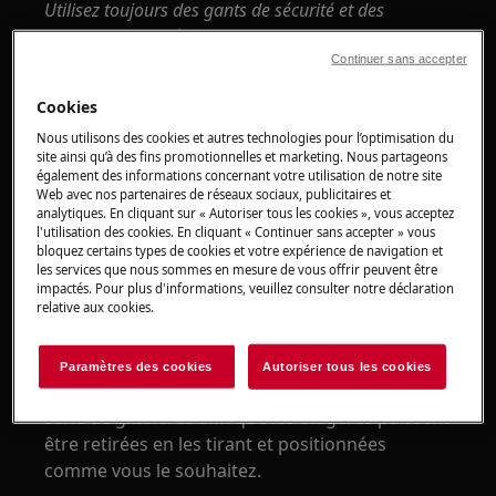
Utilisez toujours des gants de sécurité et des
chaussures fermées.
Continuer sans accepter
Veuillez noter que l'auto-réparation ou la réparation
non professionnelle peut avoir des conséquences sur
Cookies
la sécurité si elle n'est pas effectuée correctement
Nous utilisons des cookies et autres technologies pour l’optimisation du
site ainsi qu’à des fins promotionnelles et marketing. Nous partageons
Remplacement
I
nterior étagères
également des informations concernant votre utilisation de notre site
Web avec nos partenaires de réseaux sociaux, publicitaires et
analytiques. En cliquant sur « Autoriser tous les cookies », vous acceptez
Il existe différents types d'étagères, et la
l'utilisation des cookies. En cliquant « Continuer sans accepter » vous
description et les images permettent d'identifier
bloquez certains types de cookies et votre expérience de navigation et
les services que nous sommes en mesure de vous offrir peuvent être
l'étagère et le processus de remplacement
impactés. Pour plus d'informations, veuillez consulter notre déclaration
correspondant.
relative aux cookies.
Étagères mobiles
Paramètres des cookies
Autoriser tous les cookies
Les parois du réfrigérateur sont équipées d'une
série de glissières afin que les étagères puissent
être retirées en les tirant et positionnées
comme vous le souhaitez.